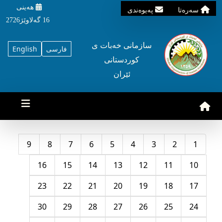
هه‌ینی
سه‌ره‌تا
په‌یوه‌ندی
16 گه‌لاوێژ2726
سازمانی خه‌بات ی
فارسی
English
کوردستانی
ئێران
9
8
7
6
5
4
3
2
1
16
15
14
13
12
11
10
23
22
21
20
19
18
17
30
29
28
27
26
25
24