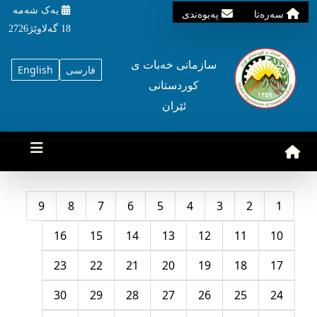
یه‌ک شه‌مه‌
سه‌ره‌تا
په‌یوه‌ندی
18 گه‌لاوێژ2726
سازمانی خه‌بات ی
فارسی
English
کوردستانی
ئێران
9
8
7
6
5
4
3
2
1
16
15
14
13
12
11
10
23
22
21
20
19
18
17
30
29
28
27
26
25
24