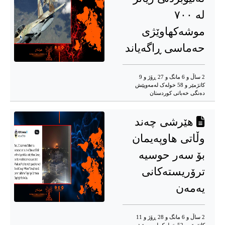
لە ۷۰۰
موشەکهاوێژی
حەماسی ڕاگەیاند
2 ساڵ و 6 مانگ و 27 ڕۆژ و 9
کاتژمێر و 58 خوله‌ک له‌مه‌وپێش‌
دەنگی خەباتی کوردستان
هێرشی چەند
وڵاتی هاوپەیمان
بۆ سەر حوسیە
ترۆریستەکانی
یەمەن
2 ساڵ و 6 مانگ و 28 ڕۆژ و 11