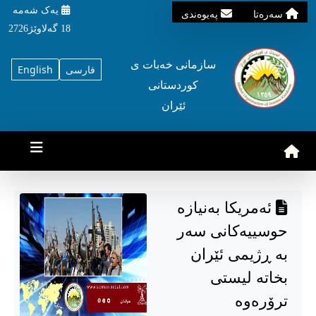
یه‌ک شه‌مه‌
سه‌ره‌تا
په‌یوه‌ندی
18 گه‌لاوێژ2726
سازمانی خه‌بات ی
فارسی
English
کوردستانی
ئێران
ئەمریکا بەنیازە
حوسییەكانی سەر
بە ڕژیمی ئێران
بخاتە لیستی
ترۆرەوە