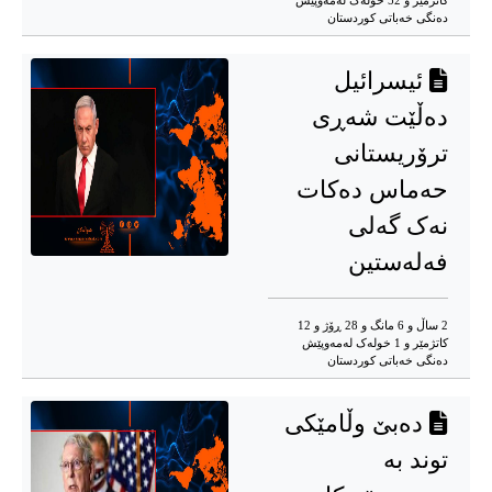
کاتژمێر و 52 خوله‌ک له‌مه‌وپێش‌
ده‌نگی خه‌باتی کوردستان
ئیسرائیل
دەڵێت شەڕی
ترۆریستانی
حەماس دەکات
نەک گەلی
فەلەستین
2 ساڵ و 6 مانگ و 28 ڕۆژ و 12
کاتژمێر و 1 خوله‌ک له‌مه‌وپێش‌
ده‌نگی خه‌باتی کوردستان
دەبێ وڵامێکی
توند بە