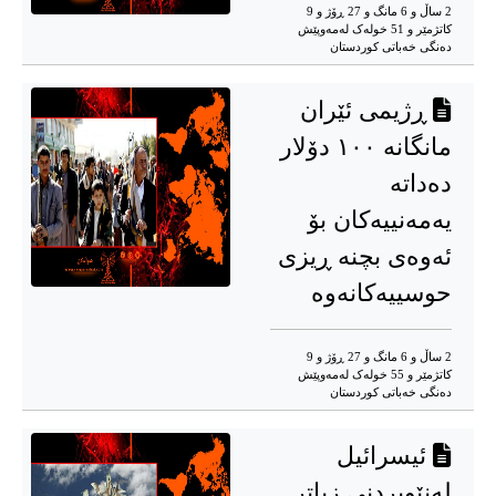
2 ساڵ و 6 مانگ و 27 ڕۆژ و 9
کاتژمێر و 51 خوله‌ک له‌مه‌وپێش‌
دەنگی خەباتی کوردستان
ڕژیمی ئێران
مانگانە ١٠٠ دۆلار
دەداتە
یەمەنییەکان بۆ
ئەوەی بچنە ڕیزی
حوسییەکانەوە
2 ساڵ و 6 مانگ و 27 ڕۆژ و 9
کاتژمێر و 55 خوله‌ک له‌مه‌وپێش‌
دەنگی خەباتی کوردستان
ئیسرائیل
لەنێوبردنی زیاتر