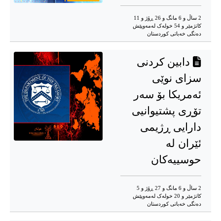
2 ساڵ و 6 مانگ و 26 ڕۆژ و 11
کاتژمێر و 54 خوله‌ک له‌مه‌وپێش‌
دەنگی خەباتی کوردستان
دابین کردنی
سزای نوێی
ئەمریکا بۆ سەر
تۆڕی پشتیوانیی
دارایی ڕژیمی
ئێران لە
حوسییەکان
2 ساڵ و 6 مانگ و 27 ڕۆژ و 5
کاتژمێر و 20 خوله‌ک له‌مه‌وپێش‌
دەنگی خەباتی کوردستان