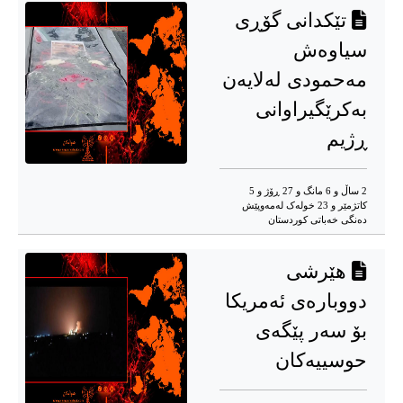
تێکدانی گۆڕی
سیاوەش
مەحمودی لەلایەن
بەکرێگیراوانی
ڕژیم
2 ساڵ و 6 مانگ و 27 ڕۆژ و 5
کاتژمێر و 23 خوله‌ک له‌مه‌وپێش‌
دەنگی خەباتی کوردستان
هێرشی
دووبارەی ئەمریكا
بۆ سەر پێگەی
حوسییەكان