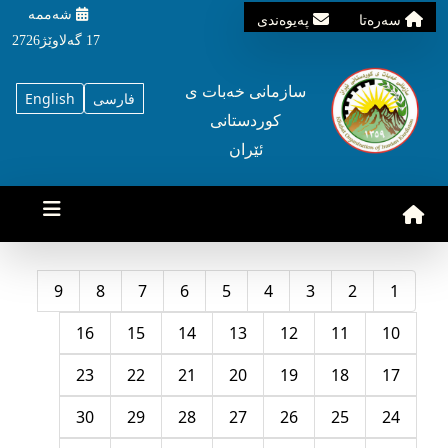
شه‌ممه‌
سه‌ره‌تا
په‌یوه‌ندی
17 گه‌لاوێژ2726
سازمانی خه‌بات ی
فارسی
English
کوردستانی
ئێران
9
8
7
6
5
4
3
2
1
16
15
14
13
12
11
10
23
22
21
20
19
18
17
30
29
28
27
26
25
24