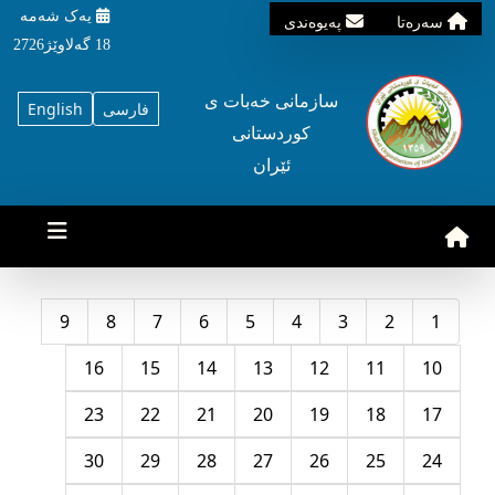
یه‌ک شه‌مه‌
سه‌ره‌تا
په‌یوه‌ندی
18 گه‌لاوێژ2726
سازمانی خه‌بات ی
فارسی
English
کوردستانی
ئێران
9
8
7
6
5
4
3
2
1
16
15
14
13
12
11
10
23
22
21
20
19
18
17
30
29
28
27
26
25
24