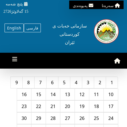
پێنچ شه‌مه‌
سه‌ره‌تا
په‌یوه‌ندی
15 گه‌لاوێژ2726
سازمانی خه‌بات ی
فارسی
English
کوردستانی
ئێران
9
8
7
6
5
4
3
2
1
16
15
14
13
12
11
10
23
22
21
20
19
18
17
30
29
28
27
26
25
24