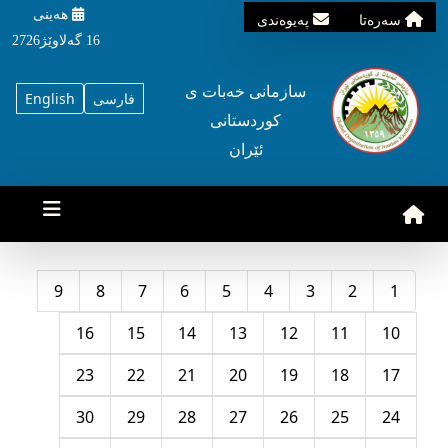
هه‌ینی
سه‌ره‌تا
په‌یوه‌ندی
16 گه‌لاوێژ2726
سازمانی خه‌بات ی
فارسی
English
کوردستانی
ئێران
9
8
7
6
5
4
3
2
1
16
15
14
13
12
11
10
23
22
21
20
19
18
17
30
29
28
27
26
25
24