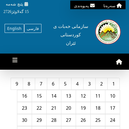
پێنچ شه‌مه‌
سه‌ره‌تا
په‌یوه‌ندی
15 گه‌لاوێژ2726
سازمانی خه‌بات ی
فارسی
English
کوردستانی
ئێران
9
8
7
6
5
4
3
2
1
16
15
14
13
12
11
10
23
22
21
20
19
18
17
30
29
28
27
26
25
24