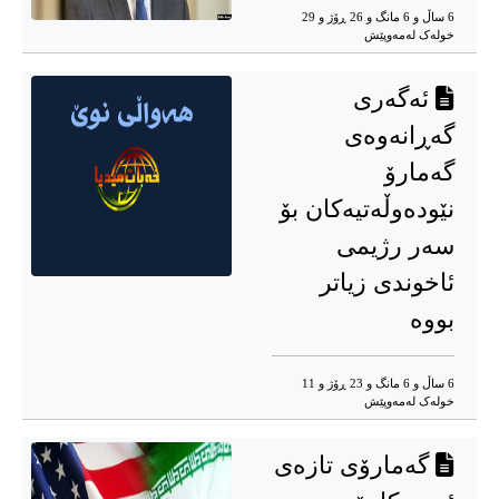
6 ساڵ و 6 مانگ و 26 ڕۆژ و 29
خوله‌ک له‌مه‌وپێش‌
ئەگەری
گەڕانەوەی
گەمارۆ
نێودەوڵەتیەکان بۆ
سەر رژیمی
ئاخوندی زیاتر
بووە
6 ساڵ و 6 مانگ و 23 ڕۆژ و 11
خوله‌ک له‌مه‌وپێش‌
گەمارۆی تازەی