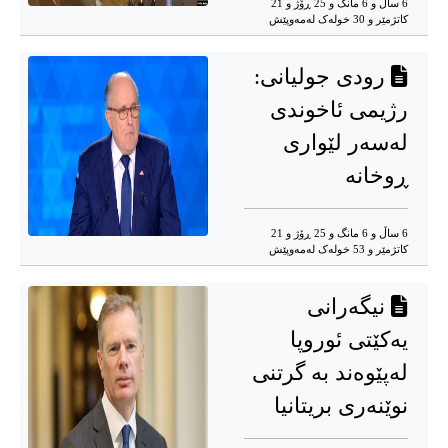
6 ساڵ و 6 مانگ و 25 ڕۆژ و 21
کاتژمێر و 30 خوله‌ک له‌مه‌وپێش‌
رودی جولیانی:
رژیمی ئاخوندی
لەسەر لێواری
ڕوخانە
6 ساڵ و 6 مانگ و 25 ڕۆژ و 21
کاتژمێر و 53 خوله‌ک له‌مه‌وپێش‌
نیگەرانی
یەکێتی ئوروپا
لەپێوەند بە گرتنی
نوێنەری بریتانیا