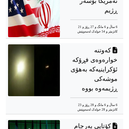
ئەمریکا بۆسەر
ڕژیم
6 ساڵ و 6 مانگ و 27 ڕۆژ و 21
کاتژمێر و 54 خوله‌ک له‌مه‌وپێش‌
که‌وتنه‌
خواره‌وه‌ی فڕۆکه‌
ئۆکراینیه‌که‌ به‌هۆی
موشه‌کی
ڕژیمه‌وه‌ بووه‌
6 ساڵ و 6 مانگ و 28 ڕۆژ و 23
کاتژمێر و 28 خوله‌ک له‌مه‌وپێش‌
کۆتایی بەرجام