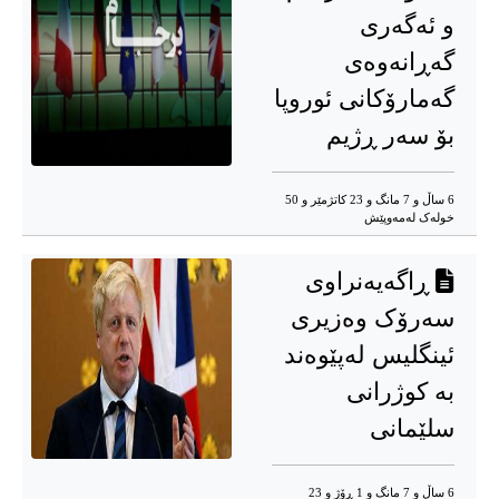
و ئەگەری
گەڕانەوەی
گەمارۆکانی ئوروپا
بۆ سه‌ر ڕژیم
6 ساڵ و 7 مانگ و 23 کاتژمێر و 50
خوله‌ک له‌مه‌وپێش‌
ڕاگەیەنراوی
سەرۆک وەزیری
ئینگلیس لەپێوەند
بە کوژرانی
سلێمانی
6 ساڵ و 7 مانگ و 1 ڕۆژ و 23