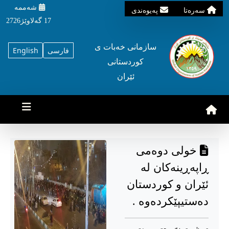
شه‌ممه‌
سه‌ره‌تا
په‌یوه‌ندی
17 گه‌لاوێژ2726
سازمانی خه‌بات ی
فارسی
English
کوردستانی
ئێران
خولی دوەمی
ڕاپەڕینەکان لە
ئێران و کوردستان
دەستیپێکردەوە .