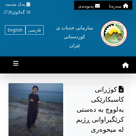
یه‌ک شه‌مه‌
سه‌ره‌تا
په‌یوه‌ندی
18 گه‌لاوێژ2726
سازمانی خه‌بات ی
فارسی
English
کوردستانی
ئێران
کوژرانی
کاسبکارێکی
بەلووچ بە دەستی
کرێگیراوانی ڕژیم
لە میحوەری