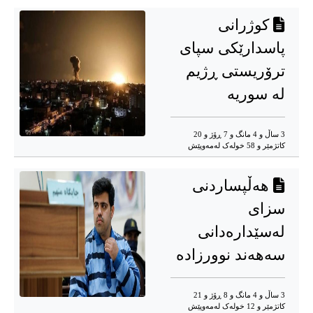
کوژرانی
پاسدارێکی سپای
ترۆریستی ڕژیم
لە سوریە
3 ساڵ و 4 مانگ و 7 ڕۆژ و 20
کاتژمێر و 58 خوله‌ک له‌مه‌وپێش‌
هەڵپساردنی
سزای
لەسێدارەدانی
سەهەند نوورزادە
3 ساڵ و 4 مانگ و 8 ڕۆژ و 21
کاتژمێر و 12 خوله‌ک له‌مه‌وپێش‌