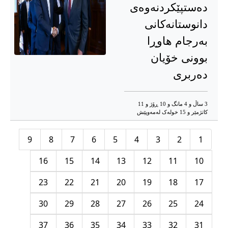
دەستپێکردنەوەی
دانوستانەکانی
بەرجام هاوڕا
بوونی خۆیان
دەربری
3 ساڵ و 4 مانگ و 10 ڕۆژ و 11
کاتژمێر و 15 خوله‌ک له‌مه‌وپێش‌
9
8
7
6
5
4
3
2
1
16
15
14
13
12
11
10
23
22
21
20
19
18
17
30
29
28
27
26
25
24
37
36
35
34
33
32
31