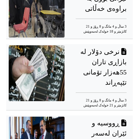
براوەی خەڵاتی
3 ساڵ و 4 مانگ و 8 ڕۆژ و 21
کاتژمێر و 18 خوله‌ک له‌مه‌وپێش‌
نرخی دۆلار لە
بازاڕی تاران
55هەزار تۆمانی
تێپەڕاند
3 ساڵ و 4 مانگ و 8 ڕۆژ و 21
کاتژمێر و 21 خوله‌ک له‌مه‌وپێش‌
ڕووسیە و
ئێران لەسەر