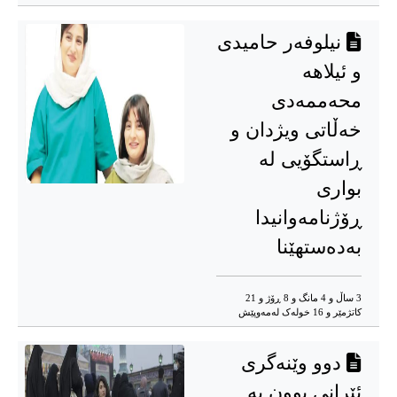
نیلوفەر حامیدی
و ئیلاهە
محەممەدی
خەڵاتی ویژدان و
ڕاستگۆیی لە
بواری
ڕۆژنامەوانیدا
بەدەستهێنا
3 ساڵ و 4 مانگ و 8 ڕۆژ و 21
کاتژمێر و 16 خوله‌ک له‌مه‌وپێش‌
دوو وێنەگری
ئێرانی بوون بە