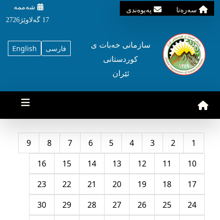
شه‌ممه‌
سه‌ره‌تا
په‌یوه‌ندی
17 گه‌لاوێژ2726
سازمانی خه‌بات ی
فارسی
English
کوردستانی
ئێران
9
8
7
6
5
4
3
2
1
16
15
14
13
12
11
10
23
22
21
20
19
18
17
30
29
28
27
26
25
24