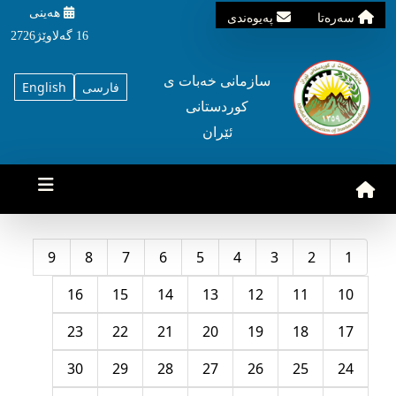
هه‌ینی
سه‌ره‌تا
په‌یوه‌ندی
16 گه‌لاوێژ2726
سازمانی خه‌بات ی
فارسی
English
کوردستانی
ئێران
9
8
7
6
5
4
3
2
1
16
15
14
13
12
11
10
23
22
21
20
19
18
17
30
29
28
27
26
25
24