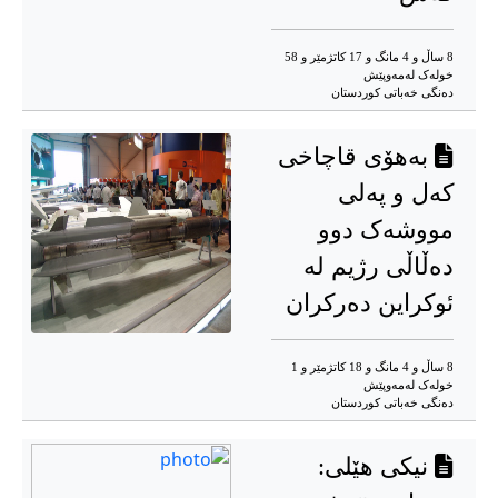
8 ساڵ و 4 مانگ و 17 کاتژمێر و 58
خوله‌ک له‌مه‌وپێش‌
دەنگی خەباتی کوردستان
بەهۆی قاچاخی
کەل و پەلی
مووشەک دوو
دەڵاڵی رژیم لە
ئوکراین دەرکران
8 ساڵ و 4 مانگ و 18 کاتژمێر و 1
خوله‌ک له‌مه‌وپێش‌
دەنگی خەباتی کوردستان
نیکی هێلی: