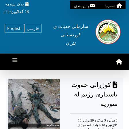
یه‌ک شه‌مه‌
سه‌ره‌تا
په‌یوه‌ندی
18 گه‌لاوێژ2726
سازمانی خه‌بات ی
فارسی
English
کوردستانی
ئێران
کوژرانی حەوت
پاسداری رژیم لە
سوریە
8 ساڵ و 3 مانگ و 29 ڕۆژ و 13
کاتژمێر و 18 خوله‌ک له‌مه‌وپێش‌