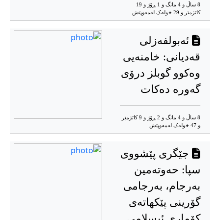
8 ساڵ و 4 مانگ و 1 ڕۆژ و 19
کاتژمێر و 29 خوله‌ک له‌مه‌وپێش‌
ئەبولفەزلی
قەدیانی: خامنەیی
وەکوو گوبلز درۆی
گەورە دەکات
8 ساڵ و 4 مانگ و 2 ڕۆژ و 9 کاتژمێر
و 47 خوله‌ک له‌مه‌وپێش‌
جێگری پێشووی
سپا: حەوتەمین
بەرجام، بەرجامی
گۆرینی پێکهاتەی
کۆماری ئیسلامی