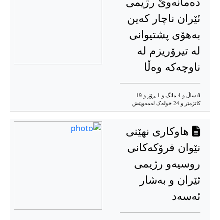
دەمانەوێ رژیمی
ئێران ناچار کەین
بەهۆی پشتیوانی
لە تیرۆریزم لە
ناوچەکە وەڵا
8 ساڵ و 4 مانگ و 1 ڕۆژ و 19
کاتژمێر و 24 خوله‌ک له‌مه‌وپێش‌
هاوکاری نهێنی
نێوان فرۆکەکانی
روسیەو رژیمی
ئێران و بەشار
ئەسەد