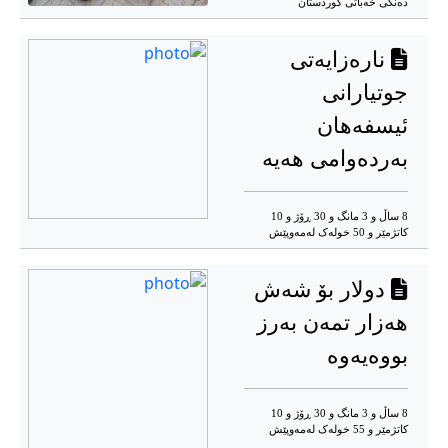
دەنگی خەباتی کوردستان
نارەزایەتی
جوتیارانی
ئیسفەهان
بەردەوامی هەیە
8 ساڵ و 3 مانگ و 30 ڕۆژ و 10
کاتژمێر و 50 خوله‌ک له‌مه‌وپێش‌
دولار بۆ شەش
هەزار تمەن بەرز
بووەیەوە
8 ساڵ و 3 مانگ و 30 ڕۆژ و 10
کاتژمێر و 55 خوله‌ک له‌مه‌وپێش‌