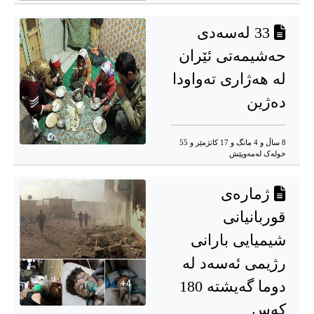
33 لەسەدی
حەشیمەتی ئێران
لە هەژاری تەواودا
دەژین
8 ساڵ و 4 مانگ و 17 کاتژمێر و 55
خوله‌ک له‌مه‌وپێش‌
ژمارەی
قوربانیانی
شیمیایی بارانی
رژیمی ئەسەد لە
دوما گەیشتە 180
کەس