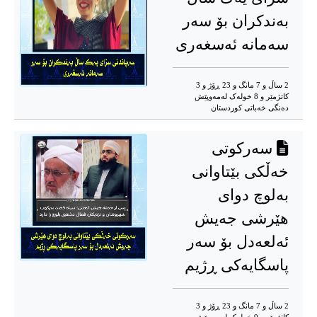
بەندکران بۆ سەر
سەمانە ئەسغەری
2 ساڵ و 7 مانگ و 23 ڕۆژ و 3
کاتژمێر و 8 خوله‌ک له‌مه‌وپێش‌
دەنگی خەباتی کوردستان
سەرکوتی
خەڵکی بێتاوانی
بەلوچ دوای
هێرشی جەیش
ئەلعەدل بۆ سەر
پاسگایەکی ڕژیم
2 ساڵ و 7 مانگ و 23 ڕۆژ و 3