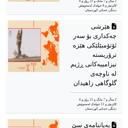
2 ساڵ و 7 مانگ و 21 ڕۆژ و 6
کاتژمێر و 8 خوله‌ک له‌مه‌وپێش‌
دەنگی خەباتی کوردستان
هێرشی
چەکداری بۆ سەر
ئۆتۆمبێلێکی هێزە
ترۆریستە
نیزامییەكانی ڕژیم
لە ناوچەی
گلوگاهی زاهیدان
2 ساڵ و 7 مانگ و 21 ڕۆژ و 6
کاتژمێر و 11 خوله‌ک له‌مه‌وپێش‌
دەنگی خەباتی کوردستان
بەیاننامەی سێ