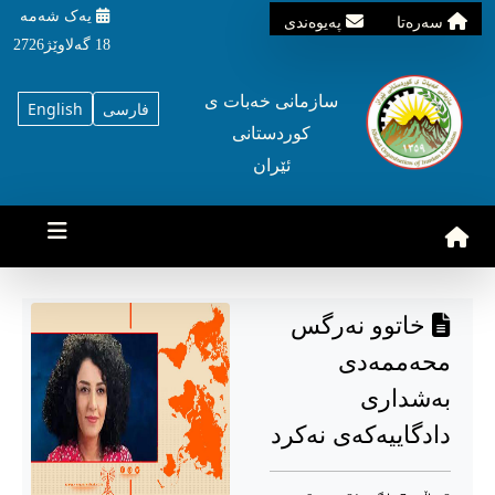
یه‌ک شه‌مه‌
سه‌ره‌تا
په‌یوه‌ندی
18 گه‌لاوێژ2726
سازمانی خه‌بات ی
فارسی
English
کوردستانی
ئێران
خاتوو نەرگس
محەممەدی
بەشداری
دادگاییەکەی نەکرد