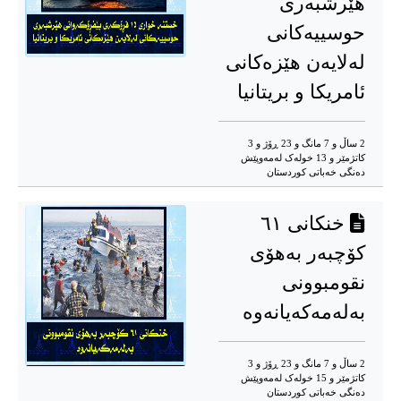
هێرشبەری
حوسییەکانی
لەلایەن هێزەکانی
ئامریکا و بریتانیا
2 ساڵ و 7 مانگ و 23 ڕۆژ و 3
کاتژمێر و 13 خوله‌ک له‌مه‌وپێش‌
دەنگی خەباتی کوردستان
خنكانی ٦١
كۆچبەر بەهۆی
نقومبوونی
بەلەمەكەیانەوە
2 ساڵ و 7 مانگ و 23 ڕۆژ و 3
کاتژمێر و 15 خوله‌ک له‌مه‌وپێش‌
دەنگی خەباتی کوردستان