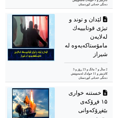
کاتژمێر و 9 خوله‌ک له‌مه‌وپێش‌
دەنگی خەباتی کوردستان
لێدان و توند و
تیژی قوتابییەك
لەلایەن
مامۆستاكەیەوە لە
شیراز
2 ساڵ و 7 مانگ و 23 ڕۆژ و 3
کاتژمێر و 11 خوله‌ک له‌مه‌وپێش‌
دەنگی خەباتی کوردستان
خستنە خواری
۱۵ فڕۆکەی
بێفڕۆکەوانی