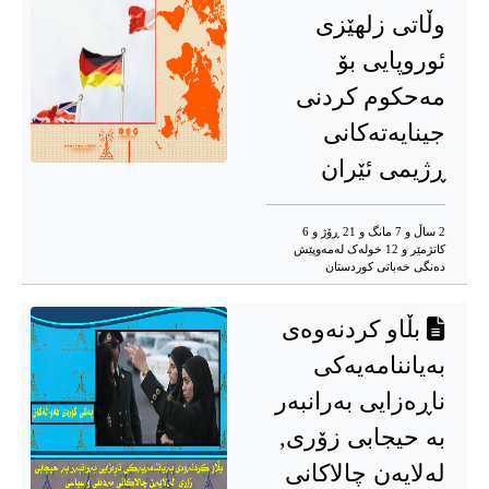
وڵاتی زلهێزی
ئوروپایی بۆ
مەحکوم کردنی
جینایەتەکانی
ڕژیمی ئێران
2 ساڵ و 7 مانگ و 21 ڕۆژ و 6
کاتژمێر و 12 خوله‌ک له‌مه‌وپێش‌
دەنگی خەباتی کوردستان
بڵاو کردنەوەی
بەیاننامەیەکی
ناڕەزایی بەرانبەر
بە حیجابی زۆری,
لەلایەن چالاکانی