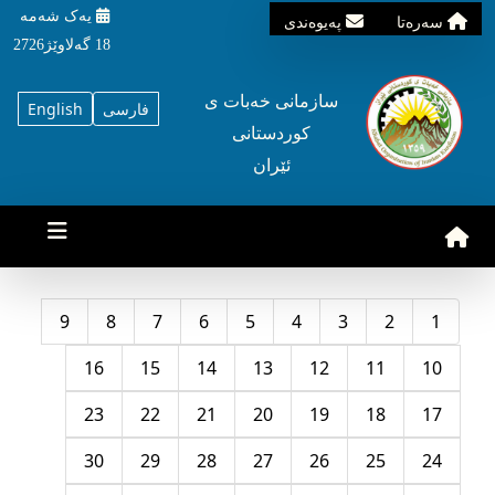
یه‌ک شه‌مه‌
سه‌ره‌تا
په‌یوه‌ندی
18 گه‌لاوێژ2726
سازمانی خه‌بات ی
فارسی
English
کوردستانی
ئێران
9
8
7
6
5
4
3
2
1
16
15
14
13
12
11
10
23
22
21
20
19
18
17
30
29
28
27
26
25
24