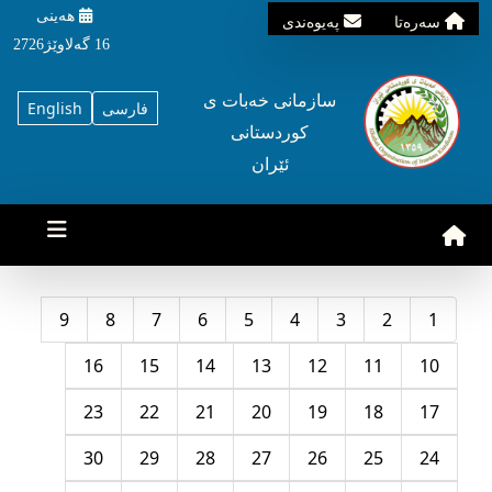
هه‌ینی
سه‌ره‌تا
په‌یوه‌ندی
16 گه‌لاوێژ2726
سازمانی خه‌بات ی
فارسی
English
کوردستانی
ئێران
9
8
7
6
5
4
3
2
1
16
15
14
13
12
11
10
23
22
21
20
19
18
17
30
29
28
27
26
25
24