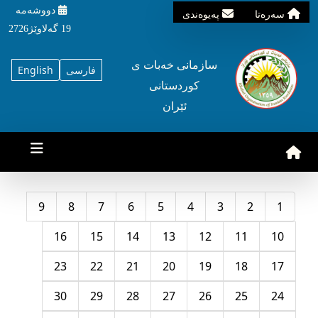
دووشه‌مه‌‌
سه‌ره‌تا
په‌یوه‌ندی
19 گه‌لاوێژ2726
سازمانی خه‌بات ی
فارسی
English
کوردستانی
ئێران
9
8
7
6
5
4
3
2
1
16
15
14
13
12
11
10
23
22
21
20
19
18
17
30
29
28
27
26
25
24