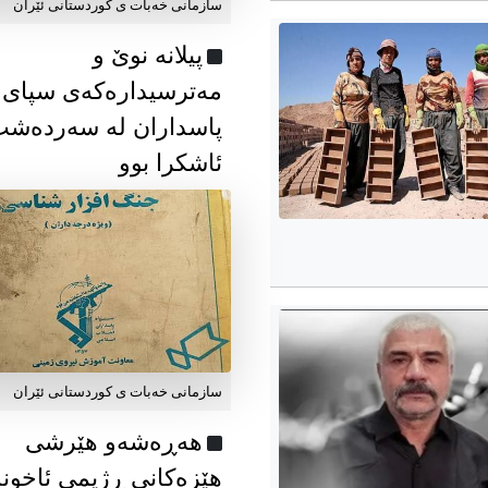
سازمانی خەبات ی كوردستانی ئێران
پیلانە نوێ و
مەترسیدارەکەی سپای
پاسداران لە سەردەش
ئاشکرا بوو
سازمانی خەبات ی كوردستانی ئێران
هەڕەشەو هێرشی
هێزەکانی ڕژیمی ئاخون