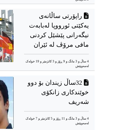
راپۆرتی ساڵانەی
یەکێتی ئورووپا لەبابەت
نیگەرانی پێشێل کردنی
مافی مرۆڤ لە ئێران
4 ساڵ و 3 مانگ و 9 ڕۆژ و 3 کاتژمێر و 19 خوله‌ک
له‌مه‌وپێش‌
32ساڵ زیندان بۆ دوو
خوێندکاری زانکۆی
شەریف
4 ساڵ و 3 مانگ و 11 ڕۆژ و 5 کاتژمێر و 7 خوله‌ک
له‌مه‌وپێش‌