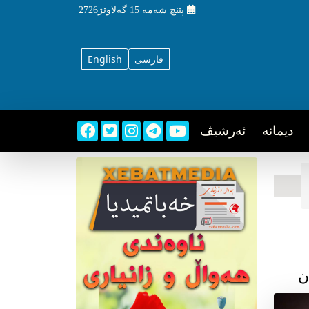
پێنچ شه‌مه‌
15 گه‌لاوێژ2726
فارسی
English
دیمانه
ئه‌رشیڤ
ن