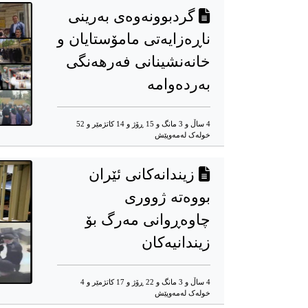
گردبوونەوەی بەرینی
ناڕەزایەتی مامۆستایان و
خانەنشینانی فەرهەنگی
بەردەوامە
4 ساڵ و 3 مانگ و 15 ڕۆژ و 14 کاتژمێر و 52
خوله‌ک له‌مه‌وپێش‌
زیندانەکانی ئێران
بووەتە ژووری
چاوەڕوانی مەرگ بۆ
زیندانیەکان
4 ساڵ و 3 مانگ و 22 ڕۆژ و 17 کاتژمێر و 4
خوله‌ک له‌مه‌وپێش‌