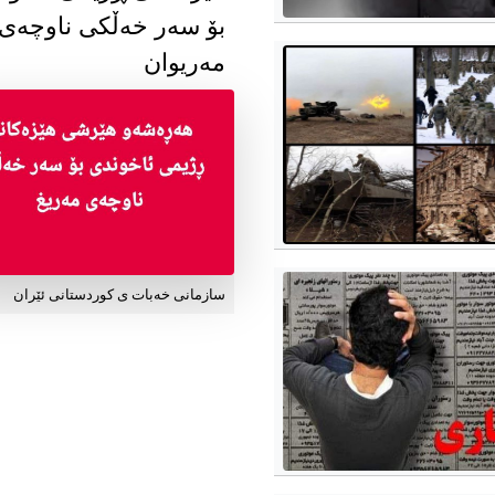
بۆ سەر خەڵکی ناوچەی
مەریوان
سازمانی خەبات ی کوردستانی ئێران