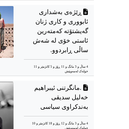
ڕێژەی بەشداری
ئابووری و کاری ژنان
گەیشتۆتە کەمتەرین
ئاستی خۆی لە شەش
ساڵی ڕابردوو.
4 ساڵ و 3 مانگ و 11 ڕۆژ و 5 کاتژمێر و 11
خوله‌ک له‌مه‌وپێش‌
.مانگرتنی ئیبراهیم
خەلیل سدیقی
بەندکراوی سیاسی
4 ساڵ و 3 مانگ و 12 ڕۆژ و 18 کاتژمێر و 10
خوله‌ک له‌مه‌وپێش‌