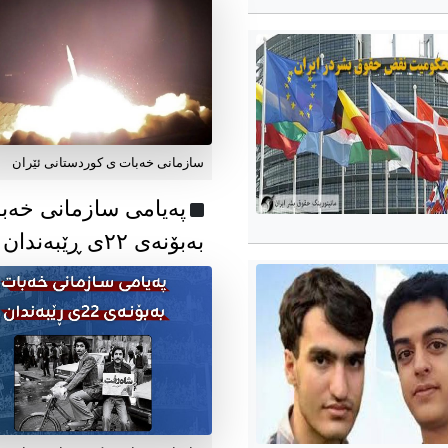
سازمانی خەبات ی کوردستانی ئێران
پەیامی سازمانی خەب
بەبۆنەی ۲۲ی ڕێبەندان