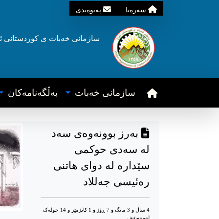
سه‌ره‌تا
په‌یوه‌ندی
سازمانی خه‌بات ی
کوردستانی
ئ
سازمانی خه‌بات
به‌ڵگه‌نامه‌کان
بەرز بوونەوەی سەد
لە سەدی حوکمی
سێدارە لە دوای هاتنی
رەئیسی جەللاد
4 ساڵ و 3 مانگ و 7 ڕۆژ و 1 کاتژمێر و 14 خوله‌ک
له‌مه‌وپێش‌