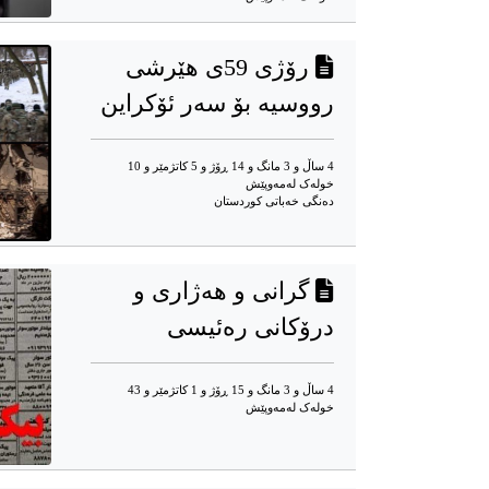
رۆژی 59ی هێرشی
رووسیە بۆ سەر ئۆکراین
4 ساڵ و 3 مانگ و 14 ڕۆژ و 5 کاتژمێر و 10
خوله‌ک له‌مه‌وپێش‌
دەنگی خەباتی کوردستان
گرانی و هەژاری و
درۆکانی رەئیسی
4 ساڵ و 3 مانگ و 15 ڕۆژ و 1 کاتژمێر و 43
خوله‌ک له‌مه‌وپێش‌