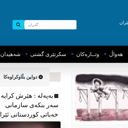
ێران
هه‌واڵ
وتــاره‌کان
سکرتێری گشتی
شه‌هیدان
دواین بڵاوکراوه‌کا
به‌په‌له‌ : هێرش کرایە
سەر بنکەی سازمانی
خەباتی کوردستانی ئێرا