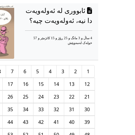
ئابووری لە ئەولەویەت
دا نیە، ئەولەویەت چیە؟
4 ساڵ و 3 مانگ و 25 ڕۆژ و 15 کاتژمێر و 57
خوله‌ک له‌مه‌وپێش‌
8
7
6
5
4
3
2
1
17
16
15
14
13
12
26
25
24
23
22
21
35
34
33
32
31
30
44
43
42
41
40
39
53
52
51
50
49
48