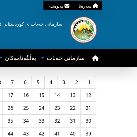
سه‌ره‌تا
په‌یوه‌ندی
سازمانی خه‌بات ی
کوردستانی
ئ
سازمانی خه‌بات
به‌ڵگه‌نامه‌کان
8
7
6
5
4
3
2
1
17
16
15
14
13
12
26
25
24
23
22
21
35
34
33
32
31
30
44
43
42
41
40
39