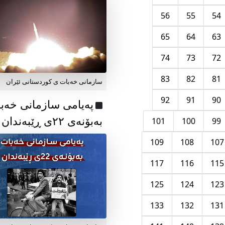
56
55
54
65
64
63
74
73
72
83
82
81
سازمانی خەبات ی کوردستانی ئێران
92
91
90
پەیامی سازمانی خەب
بەبۆنەی ۲۲ی ڕێبەندان
101
100
99
109
108
107
117
116
115
125
124
123
133
132
131