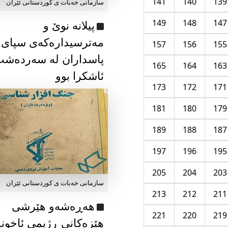
141
140
139
سازمانی خەبات ی كوردستانی ئێران
149
148
147
پیلانە نوێ و
مەترسیدارەکەی سپای
157
156
155
پاسداران لە سەردەش
165
164
163
ئاشکرا بوو
173
172
171
181
180
179
189
188
187
197
196
195
205
204
203
سازمانی خەبات ی كوردستانی ئێران
213
212
211
هەڕەشەو هێرشی
221
220
219
هێزەکانی ڕژیمی ئاخون