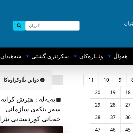
ێران
هه‌واڵ
وتــاره‌کان
سکرتێری گشتی
شه‌هیدان
11
10
9
دواین بڵاوکراوه‌کا
20
19
18
به‌په‌له‌ : هێرش کرایە
29
28
27
سەر بنکەی سازمانی
38
37
36
خەباتی کوردستانی ئێرا
47
46
45