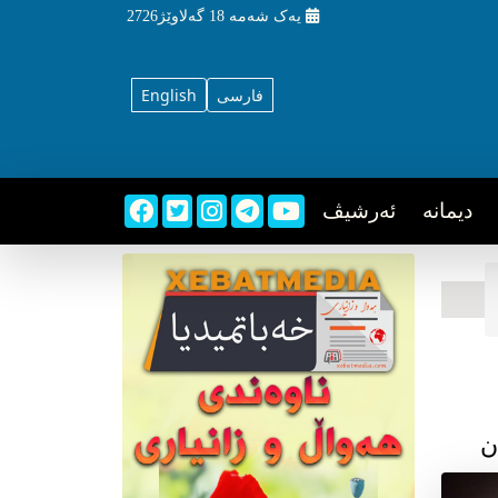
یه‌ک شه‌مه‌
18 گه‌لاوێژ2726
فارسی
English
دیمانه
ئه‌رشیڤ
ن