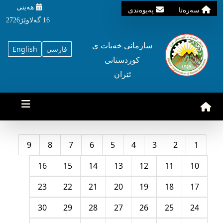
هه‌ینی
سه‌ره‌تا
په‌یوه‌ندی
16 گه‌لاوێژ2726
سازمانی خه‌بات ی
فارسی
English
کوردستانی
ئێران
9
8
7
6
5
4
3
2
1
16
15
14
13
12
11
10
23
22
21
20
19
18
17
30
29
28
27
26
25
24