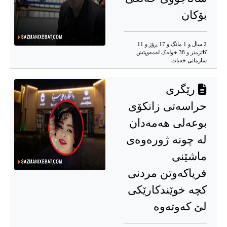
بۆکان
2 ساڵ و 1 مانگ و 17 ڕۆژ و 11
کاتژمێر و 38 خوله‌ک له‌مه‌وپێش‌
سازمانی خەبات
رێگری
حراسەتی زانکۆی
بوعەلی هەمەدان
لە چونە ژورەوەی
ماشێنی
فریاکەوتن مردنی
کچە خوێندکارێکی
لێ کەوتەوە