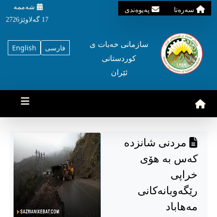
شه‌ممه‌
سه‌ره‌تا
په‌یوه‌ندی
17 گه‌لاوێژ2726
سازمانی خه‌بات ی
فارسی
English
کوردستانی
ئێران
مردنی شانزدە
کەس بە هۆی
خراپی
رێگەوبانەکانی
مەهاباد