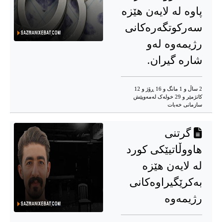
پاوە لە لایەن هێزە
سەرکوتگەرەکانی
رژیمەوە لەو
شارە گیران.
2 ساڵ و 1 مانگ و 16 ڕۆژ و 12
کاتژمێر و 29 خوله‌ک له‌مه‌وپێش‌
سازمانی خەبات
گرتنی
هاووڵاتیێکی کورد
لە لایەن هێزە
بەکرێگیراوەکانی
رژیمەوە