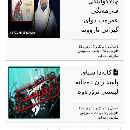
چالاکوانێکی
فەرهەنگی
عەرەب دوای
گیرانی ناروونە
2 ساڵ و 1 مانگ و 17 ڕۆژ و 12
کاتژمێر و 24 خوله‌ک له‌مه‌وپێش‌
سازمانی خەبات
کانەدا سپای
پاسداران دەخاتە
لیستی ترۆرەوە
2 ساڵ و 1 مانگ و 18 ڕۆژ و 15
کاتژمێر و 4 خوله‌ک له‌مه‌وپێش‌
سازمانی خەبات