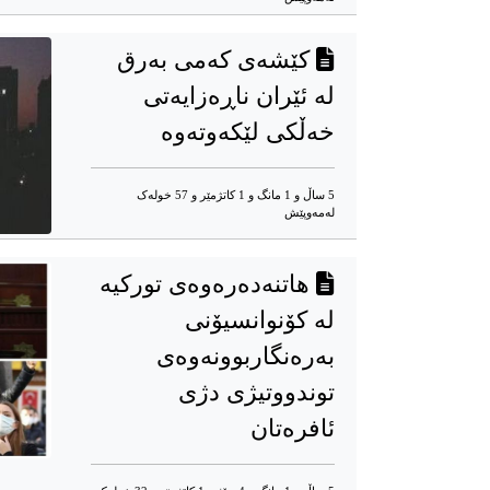
کێشەی کەمی بەرق
لە ئێران ناڕەزایەتی
خەڵکی لێکەوتەوە
5 ساڵ و 1 مانگ و 1 کاتژمێر و 57 خوله‌ک
له‌مه‌وپێش‌
هاتنەدەرەوەی تورکیە
لە کۆنوانسیۆنی
بەرەنگاربوونەوەی
توندووتیژی دژی
ئافرەتان