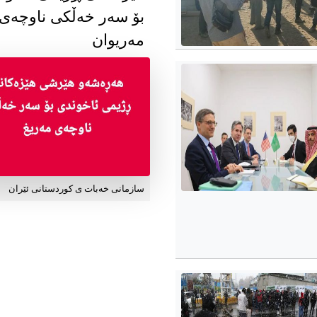
بۆ سەر خەڵکی ناوچەی
مەریوان
سازمانی خەبات ی کوردستانی ئێران