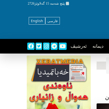
پێنچ شه‌مه‌
15 گه‌لاوێژ2726
فارسی
English
دیمانه
ئه‌رشیڤ
ن