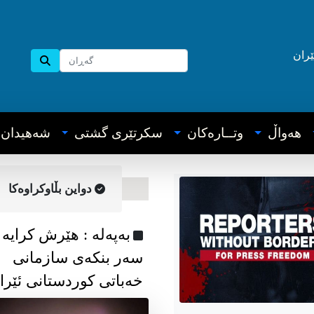
ێران
هه‌واڵ
وتــاره‌کان
سکرتێری گشتی
شه‌هیدان
دواین بڵاوکراوه‌کا
به‌په‌له‌ : هێرش کرایە
سەر بنکەی سازمانی
خەباتی کوردستانی ئێرا