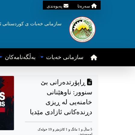
سه‌ره‌تا
په‌یوه‌ندی
سازمانی خه‌بات ی
کوردستانی
ئ
سازمانی خه‌بات
به‌ڵگه‌نامه‌کان
ڕاپۆرتدەرانی بێ
سنوور: ناوهێنانی
خامنەیی لە ڕیزی
دڕندەکانی ئازادی مێدیا
5 ساڵ و 1 مانگ و 1 کاتژمێر و 19 خوله‌ک
له‌مه‌وپێش‌