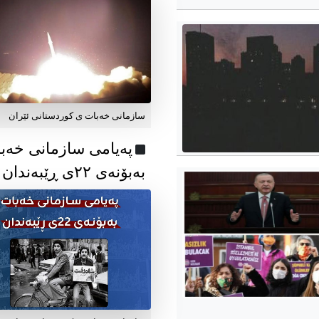
سازمانی خەبات ی کوردستانی ئێران
پەیامی سازمانی خەب
بەبۆنەی ۲۲ی ڕێبەندان