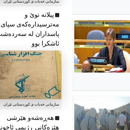
سازمانی خەبات ی كوردستانی ئێران
پیلانە نوێ و
مەترسیدارەکەی سپای
پاسداران لە سەردەش
ئاشکرا بوو
سازمانی خەبات ی كوردستانی ئێران
هەڕەشەو هێرشی
هێزەکانی ڕژیمی ئاخون