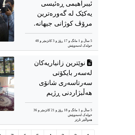
ئیبراهیمی ڕەئیسی
یەکێک لە گەورەترین
مرۆڤ کوژانی جیهانە.
5 ساڵ و 1 مانگ و 17 ڕۆژ و 3 کاتژمێر و 48
خوله‌ک له‌مه‌وپێش‌
نوێترین زانیاریه‌کان
له‌سه‌ر بایکۆتی
سەرتاسەری شانۆی
هه‌ڵبژاردنی ڕژیم
5 ساڵ و 1 مانگ و 18 ڕۆژ و 21 کاتژمێر و 36
خوله‌ک له‌مه‌وپێش‌
هه‌واڵنێر ئارێز