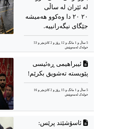
لە ئێران لە ساڵی
٢٠ ٢٠ دا وەکوو هەمیشە
جێگای نیگەرانییە.
5 ساڵ و 1 مانگ و 12 ڕۆژ و 2 کاتژمێر و 53
خوله‌ک له‌مه‌وپێش‌
ئیبراهیمی ڕەئیسی
پێویستە تەشویق بکرێم!
5 ساڵ و 1 مانگ و 15 ڕۆژ و 2 کاتژمێر و 16
خوله‌ک له‌مه‌وپێش‌
ئاسۆشێتد پرێس: