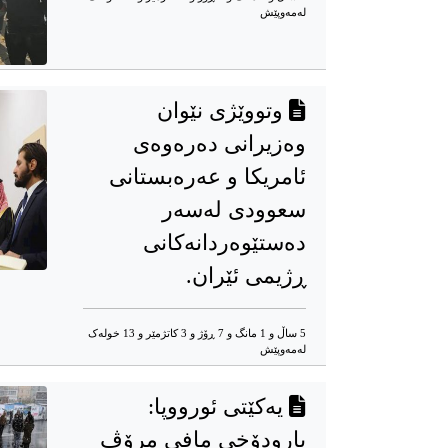
له‌مه‌وپێش‌
وتووێژی نێوان
وەزیرانی دەرەوەی
ئامریکا و عەرەبستانی
سعوودی لەسەر
دەستێوەردانەکانی
ڕژیمی ئێران.
5 ساڵ و 1 مانگ و 7 ڕۆژ و 3 کاتژمێر و 13 خوله‌ک
له‌مه‌وپێش‌
یەکێتی ئورووپا:
بارودۆخی مافی مرۆڤ