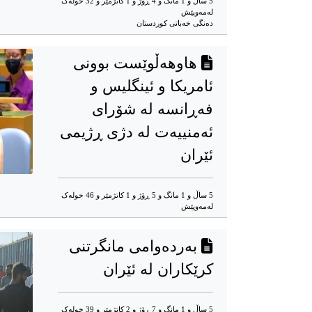
5 ساڵ و 1 مانگ و 4 ڕۆژ و 1 کاتژمێر و 32 خوله‌ک
له‌مه‌وپێش‌
دەنگی خەباتی کوردستان
هاوهەڵوێست بوونی
ئامریکا و ئینگلیس و
فەڕانسە لە شۆرای
ئەمنییەت لە دژی ڕژیمی
ئێران
5 ساڵ و 1 مانگ و 5 ڕۆژ و 1 کاتژمێر و 46 خوله‌ک
له‌مه‌وپێش‌
بەردەوامی مانگرتنی
کرێکاران لە ئێران
5 ساڵ و 1 مانگ و 7 ڕۆژ و 2 کاتژمێر و 39 خوله‌ک