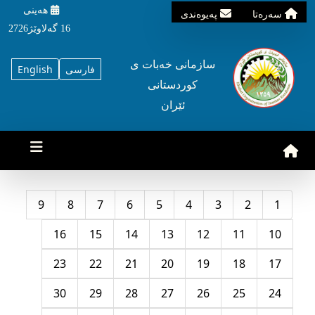
هه‌ینی
سه‌ره‌تا
په‌یوه‌ندی
16 گه‌لاوێژ2726
سازمانی خه‌بات ی
فارسی
English
کوردستانی
ئێران
9
8
7
6
5
4
3
2
1
16
15
14
13
12
11
10
23
22
21
20
19
18
17
30
29
28
27
26
25
24