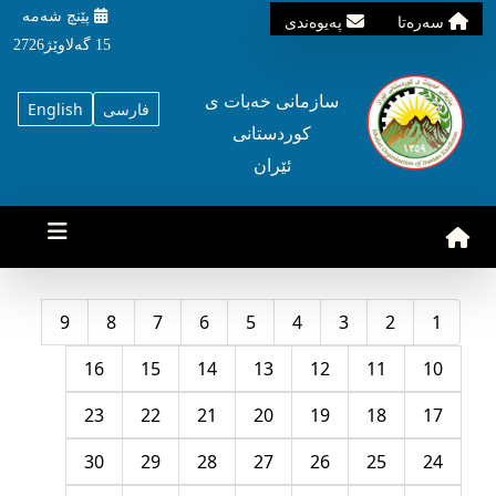
پێنچ شه‌مه‌
سه‌ره‌تا
په‌یوه‌ندی
15 گه‌لاوێژ2726
سازمانی خه‌بات ی
فارسی
English
کوردستانی
ئێران
9
8
7
6
5
4
3
2
1
16
15
14
13
12
11
10
23
22
21
20
19
18
17
30
29
28
27
26
25
24