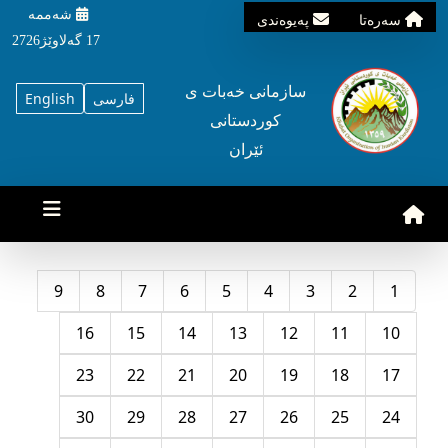
شه‌ممه‌
سه‌ره‌تا
په‌یوه‌ندی
17 گه‌لاوێژ2726
سازمانی خه‌بات ی
فارسی
English
کوردستانی
ئێران
9
8
7
6
5
4
3
2
1
16
15
14
13
12
11
10
23
22
21
20
19
18
17
30
29
28
27
26
25
24