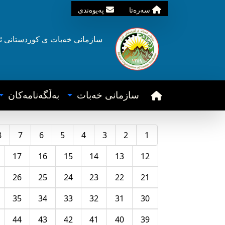
سه‌ره‌تا
په‌یوه‌ندی
سازمانی خه‌بات ی
کوردستانی
ئ
سازمانی خه‌بات
به‌ڵگه‌نامه‌کان
8
7
6
5
4
3
2
1
17
16
15
14
13
12
26
25
24
23
22
21
35
34
33
32
31
30
44
43
42
41
40
39