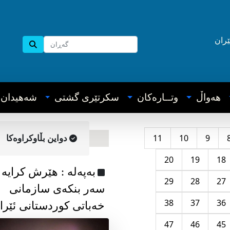
ێران
هه‌واڵ
وتــاره‌کان
سکرتێری گشتی
شه‌هیدان
11
10
9
دواین بڵاوکراوه‌کا
20
19
18
به‌په‌له‌ : هێرش کرایە
29
28
27
سەر بنکەی سازمانی
38
37
36
خەباتی کوردستانی ئێرا
47
46
45