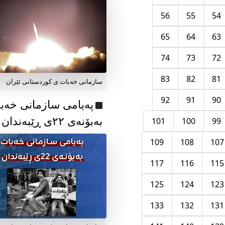
56
55
54
65
64
63
74
73
72
83
82
81
سازمانی خەبات ی کوردستانی ئێران
92
91
90
پەیامی سازمانی خەب
بەبۆنەی ۲۲ی ڕێبەندان
101
100
99
109
108
107
117
116
115
125
124
123
133
132
131