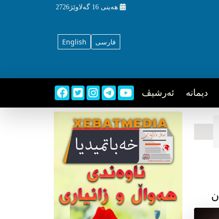
هه‌ینی
16 گه‌لاوێژ2726
فارسی
English
دیمانه
ئه‌رشیڤ
ن