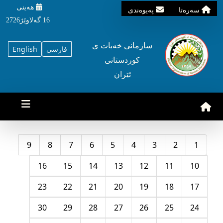
هه‌ینی
سه‌ره‌تا
په‌یوه‌ندی
16 گه‌لاوێژ2726
سازمانی خه‌بات ی
فارسی
English
کوردستانی
ئێران
9
8
7
6
5
4
3
2
1
16
15
14
13
12
11
10
23
22
21
20
19
18
17
30
29
28
27
26
25
24