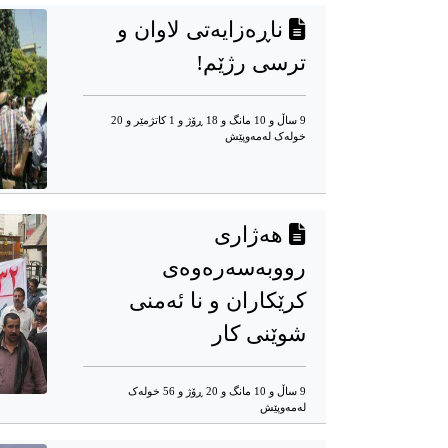
ناڕەزایەتی لاوان و
ترسی رژێم!
9 ساڵ و 10 مانگ و 18 ڕۆژ و 1 کاتژمێر و 20
خوله‌ک له‌مه‌وپێش‌
هەژاری
رووبەسەرەوەی
کرێکاران و نا ئەمنی
شوێنی کار
9 ساڵ و 10 مانگ و 20 ڕۆژ و 56 خوله‌ک
له‌مه‌وپێش‌