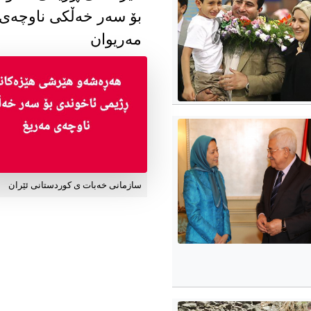
بۆ سەر خەڵکی ناوچەی
مەریوان
سازمانی خەبات ی کوردستانی ئێران