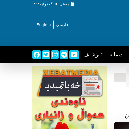
هه‌ینی
16 گه‌لاوێژ2726
فارسی
English
دیمانه
ئه‌رشیڤ
ن