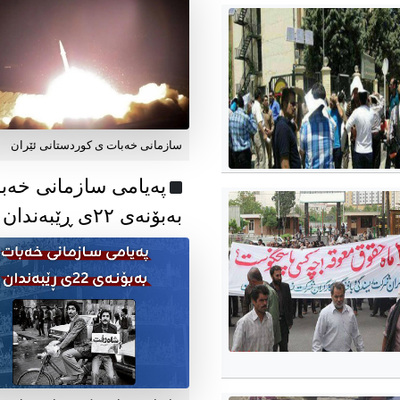
سازمانی خەبات ی کوردستانی ئێران
پەیامی سازمانی خەب
بەبۆنەی ۲۲ی ڕێبەندان