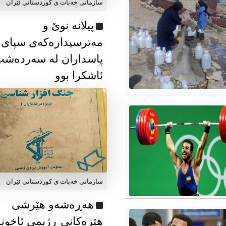
سازمانی خەبات ی كوردستانی ئێران
پیلانە نوێ و
مەترسیدارەکەی سپای
پاسداران لە سەردەش
ئاشکرا بوو
سازمانی خەبات ی كوردستانی ئێران
هەڕەشەو هێرشی
هێزەکانی ڕژیمی ئاخون