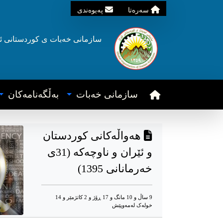
سه‌ره‌تا
په‌یوه‌ندی
سازمانی خه‌بات ی
کوردستانی
ئ
سازمانی خه‌بات
به‌ڵگه‌نامه‌کان
هەواڵەکانی کوردستان
و ئێران و ناوچەکە (31ی
خەرمانانی 1395)
9 ساڵ و 10 مانگ و 17 ڕۆژ و 2 کاتژمێر و 14
خوله‌ک له‌مه‌وپێش‌