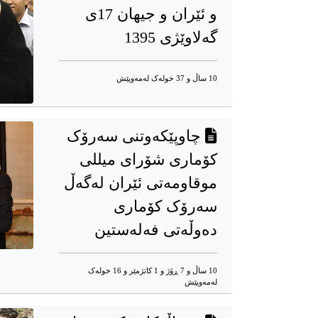
و ئێران و جیهان 17ی
گەلاوێژی 1395
10 ساڵ و 37 خوله‌ک له‌مه‌وپێش‌
چاوپێکەوتنی سەرۆک
کۆماری شۆرای میللی
موقاومەتی ئێران لەگەڵ
سەرۆک کۆماری
دەوڵەتی فەلەستین
10 ساڵ و 7 ڕۆژ و 1 کاتژمێر و 16 خوله‌ک
له‌مه‌وپێش‌