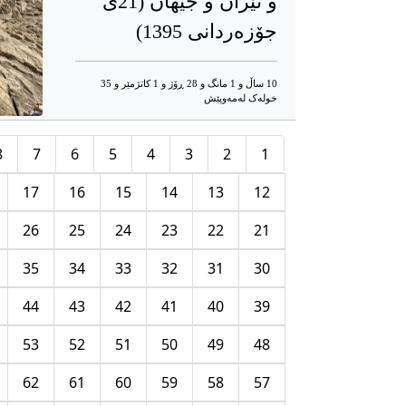
و ئێران و جیهان (21ى
جۆزەردانى 1395)
10 ساڵ و 1 مانگ و 28 ڕۆژ و 1 کاتژمێر و 35
خوله‌ک له‌مه‌وپێش‌
8
7
6
5
4
3
2
1
17
16
15
14
13
12
26
25
24
23
22
21
35
34
33
32
31
30
44
43
42
41
40
39
53
52
51
50
49
48
62
61
60
59
58
57