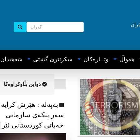
ێران
هه‌واڵ
وتــاره‌کان
سکرتێری گشتی
شه‌هیدان
دواین بڵاوکراوه‌کا
به‌په‌له‌ : هێرش کرایە
سەر بنکەی سازمانی
خەباتی کوردستانی ئێرا