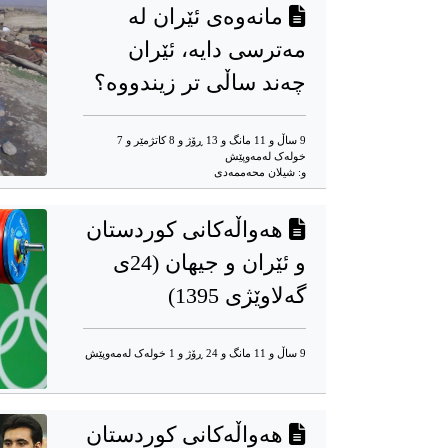
مانەوەی ئێران لە
مەترسی دایە، ئێران
چەند ساڵی تر زیندووە؟
9 ساڵ و 11 مانگ و 13 ڕۆژ و 8 کاتژمێر و 7
خوله‌ک له‌مه‌وپێش‌
و: شیلان محەممەدی
هەواڵەکانی کوردستان
و ئێران و جیهان (24ی
گەلاوێژی 1395)
9 ساڵ و 11 مانگ و 24 ڕۆژ و 1 خوله‌ک له‌مه‌وپێش‌
هەواڵەکانی کوردستان