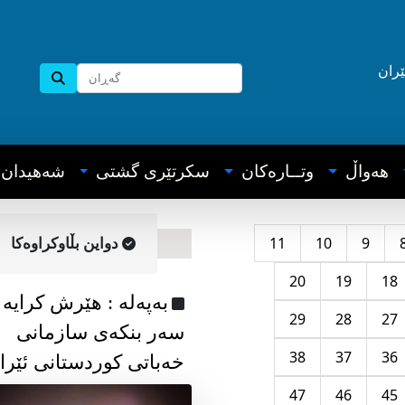
ێران
هه‌واڵ
وتــاره‌کان
سکرتێری گشتی
شه‌هیدان
11
10
9
دواین بڵاوکراوه‌کا
20
19
18
به‌په‌له‌ : هێرش کرایە
29
28
27
سەر بنکەی سازمانی
38
37
36
خەباتی کوردستانی ئێرا
47
46
45