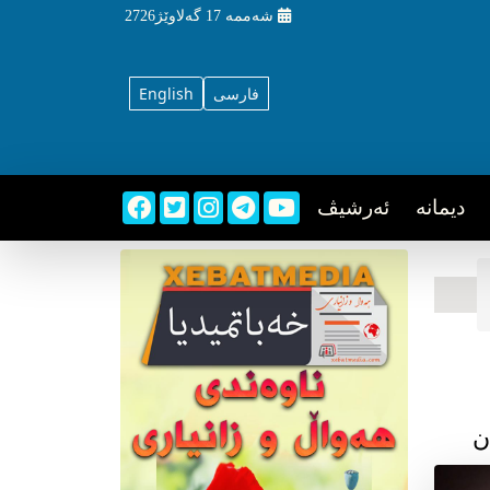
شه‌ممه‌
17 گه‌لاوێژ2726
فارسی
English
دیمانه
ئه‌رشیڤ
ن