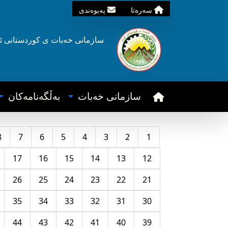
سه‌ره‌تا
په‌یوه‌ندی
سازمانی خه‌بات ی
کوردستانی
ئ
سازمانی خه‌بات
به‌ڵگه‌نامه‌کان
8
7
6
5
4
3
2
1
17
16
15
14
13
12
26
25
24
23
22
21
35
34
33
32
31
30
44
43
42
41
40
39