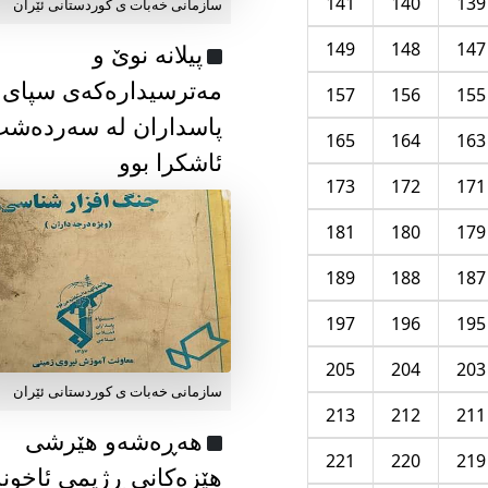
141
140
139
سازمانی خەبات ی كوردستانی ئێران
149
148
147
پیلانە نوێ و
مەترسیدارەکەی سپای
157
156
155
پاسداران لە سەردەش
165
164
163
ئاشکرا بوو
173
172
171
181
180
179
189
188
187
197
196
195
205
204
203
سازمانی خەبات ی كوردستانی ئێران
213
212
211
هەڕەشەو هێرشی
221
220
219
هێزەکانی ڕژیمی ئاخون