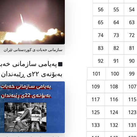
56
55
54
65
64
63
74
73
72
83
82
81
سازمانی خەبات ی کوردستانی ئێران
92
91
90
پەیامی سازمانی خەب
بەبۆنەی ۲۲ی ڕێبەندان
101
100
99
109
108
107
117
116
115
125
124
123
133
132
131