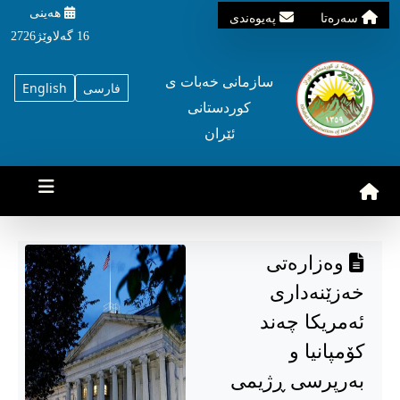
هه‌ینی
سه‌ره‌تا
په‌یوه‌ندی
16 گه‌لاوێژ2726
سازمانی خه‌بات ی
فارسی
English
کوردستانی
ئێران
وەزارەتی
خەزێنەداری
ئەمریکا چەند
کۆمپانیا و
بەرپرسی ڕژیمی