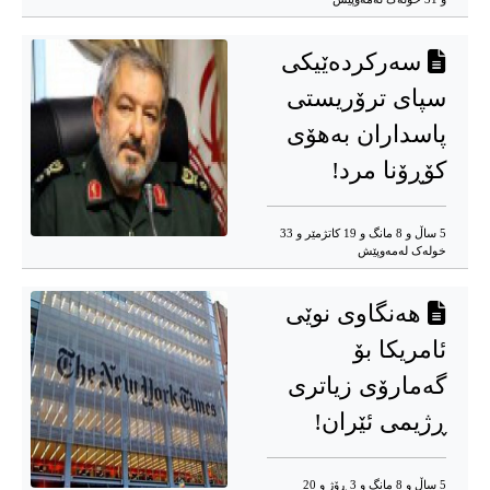
سەرکردەێیکی
سپای ترۆریستی
پاسداران بەهۆی
کۆڕۆنا مرد!
5 ساڵ و 8 مانگ و 19 کاتژمێر و 33
خوله‌ک له‌مه‌وپێش‌
هەنگاوی نوێی
ئامریکا بۆ
گەمارۆی زیاتری
ڕژیمی ئێران!
5 ساڵ و 8 مانگ و 3 ڕۆژ و 20