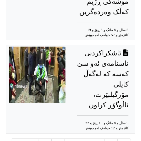
موشەکی ڕژیم
کەڵک وەردەگرین
5 ساڵ و 8 مانگ و 8 ڕۆژ و 19
کاتژمێر و 57 خوله‌ک له‌مه‌وپێش‌
ئاشکراکردنی
ناسنامەی ئەو سێ
کەسە کە لەگەڵ
کایلی
مۆرگیلبێرت،
ئاڵوگۆڕ کراون
5 ساڵ و 8 مانگ و 10 ڕۆژ و 22
کاتژمێر و 12 خوله‌ک له‌مه‌وپێش‌