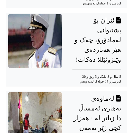
کاتژمێر و 1 خوله‌ک له‌مه‌وپێش‌
ئێران بۆ
پشتیوانی
لەمادۆرۆ، چەک و
هێز هەناردەی
وێنزوئێللا دەکات!
5 ساڵ و 8 مانگ و 3 ڕۆژ و 20
کاتژمێر و 34 خوله‌ک له‌مه‌وپێش‌
لەماوەی
بەهاری ئەمساڵ
دا زیاتر لە · هەزار
کچی ژێر تەمەن