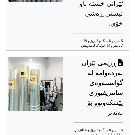
ئێرانی خستە ناو
لیستی ڕەشی
خۆی.
5 ساڵ و 8 مانگ و 2 ڕۆژ و 20
کاتژمێر و 14 خوله‌ک له‌مه‌وپێش‌
ڕژیمی ئێران
بەردەوامە لە
گواستنەوەی
سانتریفیوژی
پێشکەوتوو بۆ
نەتەنز
5 ساڵ و 8 مانگ و 2 ڕۆژ و 6 کاتژمێر
و 31 خوله‌ک له‌مه‌وپێش‌