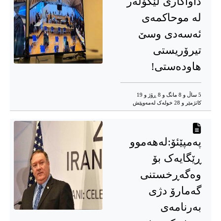
داواکاری لێکۆڵەر
لە موحاکمەی
ئەسەدی وسێ
تیرۆریستی
هاودەستی!
5 ساڵ و 8 مانگ و 8 ڕۆژ و 19
کاتژمێر و 28 خوله‌ک له‌مه‌وپێش‌
پەمپێئۆ:لەهەموو
ڕێگایەک بۆ
وەگەڕخستنی
گەمارۆ دژی
بەرنامەی