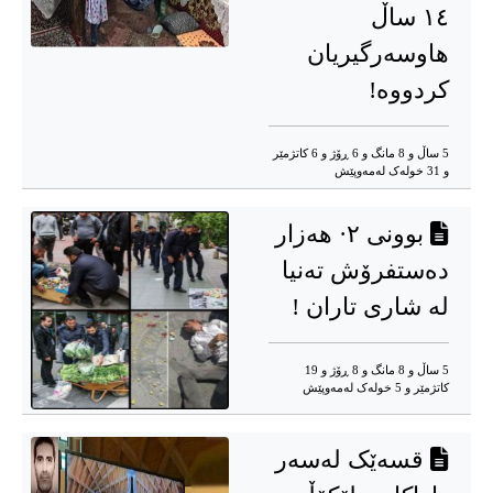
۱٤ ساڵ
هاوسەرگیریان
کردووە!
5 ساڵ و 8 مانگ و 6 ڕۆژ و 6 کاتژمێر
و 31 خوله‌ک له‌مه‌وپێش‌
بوونی ۲· هەزار
دەستفرۆش تەنیا
لە شاری تاران !
5 ساڵ و 8 مانگ و 8 ڕۆژ و 19
کاتژمێر و 5 خوله‌ک له‌مه‌وپێش‌
قسەێک لەسەر