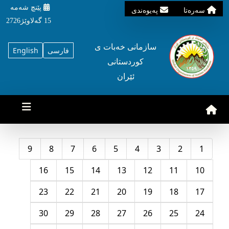
پێنچ شه‌مه‌
سه‌ره‌تا
په‌یوه‌ندی
15 گه‌لاوێژ2726
سازمانی خه‌بات ی
فارسی
English
کوردستانی
ئێران
9
8
7
6
5
4
3
2
1
16
15
14
13
12
11
10
23
22
21
20
19
18
17
30
29
28
27
26
25
24