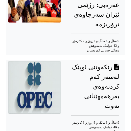
عەرەبی: رژێمی
ئێران سەرچاوەی
ترۆریزمە
9 ساڵ و 8 مانگ و 7 ڕۆژ و 2 کاتژمێر
و 42 خوله‌ک له‌مه‌وپێش‌
دەنگی خەباتی کوردستان
رێکەوتنی ئوپێک
لەسەر کەم
کردنەوەی
بەرهەمهێنانی
نەوت
9 ساڵ و 8 مانگ و 8 ڕۆژ و 8 کاتژمێر
و 46 خوله‌ک له‌مه‌وپێش‌