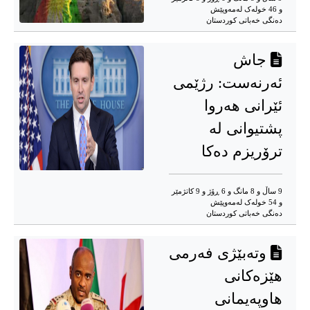
و 46 خوله‌ک له‌مه‌وپێش‌
دەنگی خەباتی کوردستان
جاش
ئەرنەست: رژێمی
ئێرانی هەروا
پشتیوانی لە
ترۆریزم دەکا
9 ساڵ و 8 مانگ و 6 ڕۆژ و 9 کاتژمێر
و 54 خوله‌ک له‌مه‌وپێش‌
دەنگی خەباتی کوردستان
وتەبێژی فەرمی
هێزەکانی
هاوپەیمانی