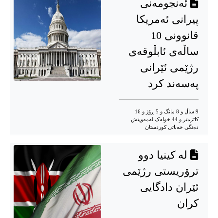
ئەنجومەنی
پیرانی ئەمریکا
قانوونی 10
ساڵەی ئابڵوقەی
رژێمی ئێرانی
پەسەند کرد
9 ساڵ و 8 مانگ و 5 ڕۆژ و 16
کاتژمێر و 44 خوله‌ک له‌مه‌وپێش‌
دەنگی خەباتی کوردستان
لە کینیا دوو
ترۆریستی رژێمی
ئێران دادگایی
کران