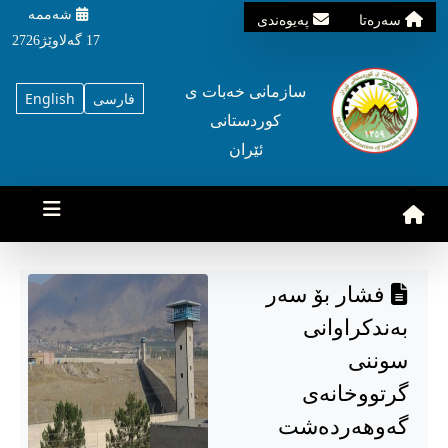
شه‌ممه‌
سه‌ره‌تا
په‌یوه‌ندی
17 گه‌لاوێژ2726
سازمانی خه‌بات ی
فارسی
English
کوردستانی
ئێران
فشار بۆ سەر
بەندکراوانی
سوننی
گرتووخانەی
گەوهەردەشت