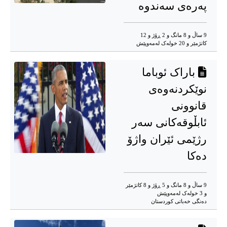
پەرەى سەندوە
9 ساڵ و 8 مانگ و 2 ڕۆژ و 12
کاتژمێر و 20 خوله‌ک له‌مه‌وپێش‌
باراک ئوباما
نوێکردنەوەی
قانوونی
ئابڵوقەکانی سەر
رژێمی ئێران واژۆ
دەکا
9 ساڵ و 8 مانگ و 5 ڕۆژ و 8 کاتژمێر
و 3 خوله‌ک له‌مه‌وپێش‌
دەنگی خەباتی کوردستان