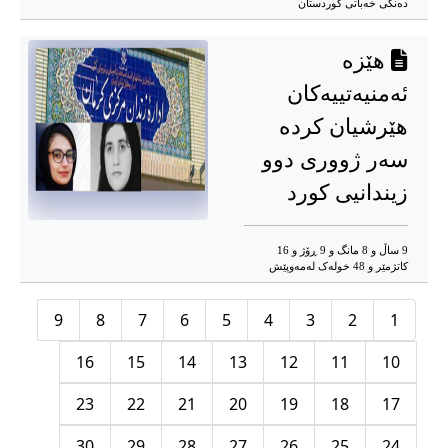
دەنگی خەباتی کوردستان
هێزە
ئەمنیەتییەکان
هێرشیان کردە
سەر ژووری دوو
زیندانیی کورد
9 ساڵ و 8 مانگ و 9 ڕۆژ و 16
کاتژمێر و 48 خوله‌ک له‌مه‌وپێش‌
9
8
7
6
5
4
3
2
1
16
15
14
13
12
11
10
23
22
21
20
19
18
17
30
29
28
27
26
25
24