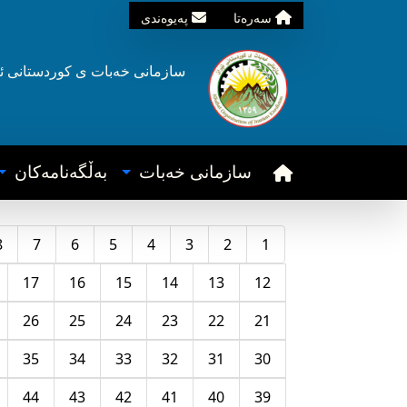
سه‌ره‌تا
په‌یوه‌ندی
سازمانی خه‌بات ی
کوردستانی
ئ
سازمانی خه‌بات
به‌ڵگه‌نامه‌کان
8
7
6
5
4
3
2
1
17
16
15
14
13
12
26
25
24
23
22
21
35
34
33
32
31
30
44
43
42
41
40
39