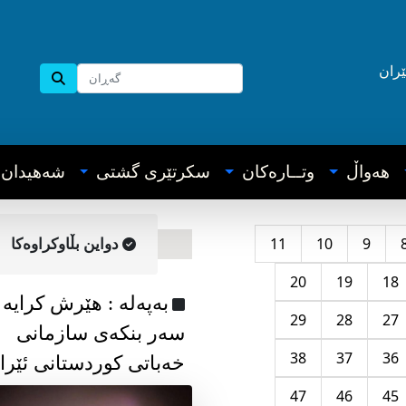
ێران
هه‌واڵ
وتــاره‌کان
سکرتێری گشتی
شه‌هیدان
11
10
9
دواین بڵاوکراوه‌کا
20
19
18
به‌په‌له‌ : هێرش کرایە
29
28
27
سەر بنکەی سازمانی
38
37
36
خەباتی کوردستانی ئێرا
47
46
45