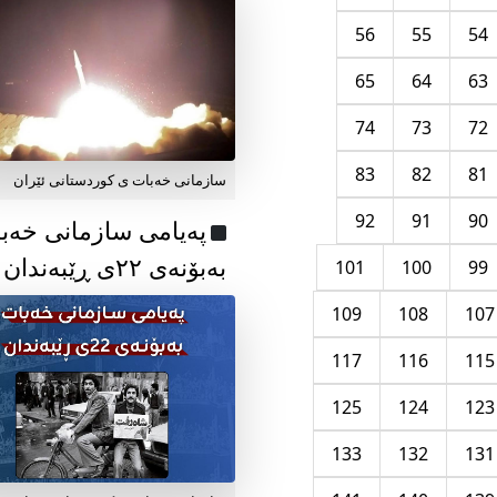
56
55
54
65
64
63
74
73
72
83
82
81
سازمانی خەبات ی کوردستانی ئێران
92
91
90
پەیامی سازمانی خەب
بەبۆنەی ۲۲ی ڕێبەندان
101
100
99
109
108
107
117
116
115
125
124
123
133
132
131