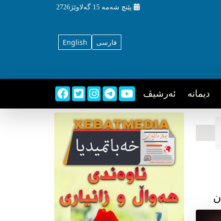
پێنچ شه‌مه‌
15 گه‌لاوێژ2726
فارسی
English
دیمانه
ئه‌رشیڤ
ن