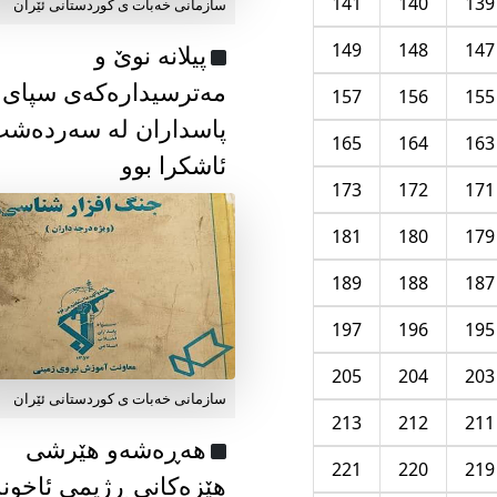
141
140
139
سازمانی خەبات ی كوردستانی ئێران
149
148
147
پیلانە نوێ و
مەترسیدارەکەی سپای
157
156
155
پاسداران لە سەردەش
165
164
163
ئاشکرا بوو
173
172
171
181
180
179
189
188
187
197
196
195
205
204
203
سازمانی خەبات ی كوردستانی ئێران
213
212
211
هەڕەشەو هێرشی
221
220
219
هێزەکانی ڕژیمی ئاخون