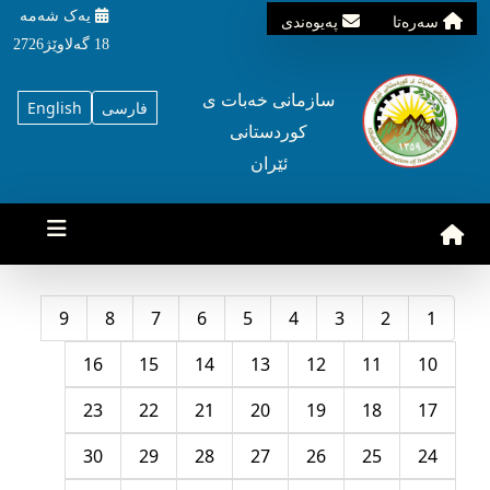
یه‌ک شه‌مه‌
سه‌ره‌تا
په‌یوه‌ندی
18 گه‌لاوێژ2726
سازمانی خه‌بات ی
فارسی
English
کوردستانی
ئێران
9
8
7
6
5
4
3
2
1
16
15
14
13
12
11
10
23
22
21
20
19
18
17
30
29
28
27
26
25
24