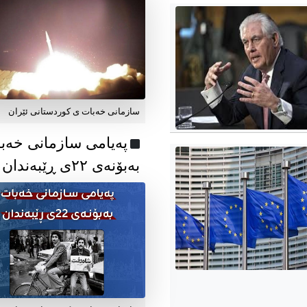
سازمانی خەبات ی کوردستانی ئێران
پەیامی سازمانی خەب
بەبۆنەی ۲۲ی ڕێبەندان