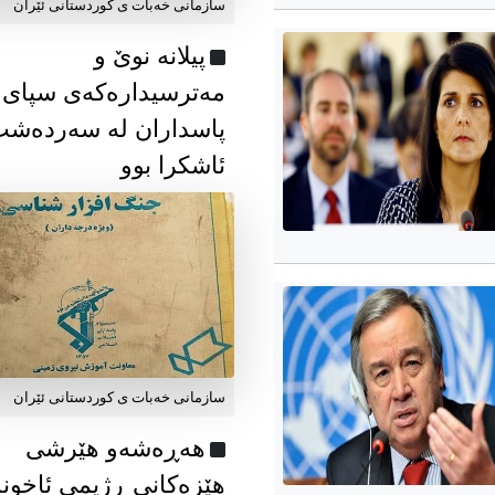
سازمانی خەبات ی كوردستانی ئێران
پیلانە نوێ و
مەترسیدارەکەی سپای
پاسداران لە سەردەش
ئاشکرا بوو
سازمانی خەبات ی كوردستانی ئێران
هەڕەشەو هێرشی
هێزەکانی ڕژیمی ئاخون