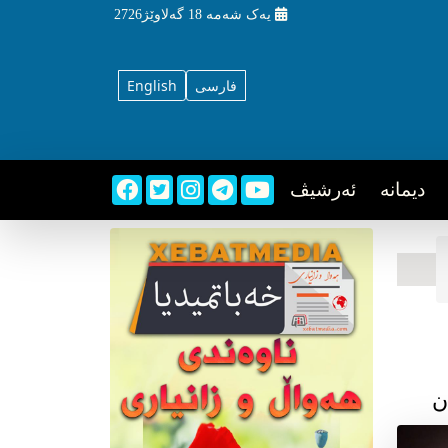
یه‌ک شه‌مه‌
18 گه‌لاوێژ2726
فارسی
English
دیمانه
ئه‌رشیڤ
ن