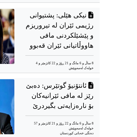
نیکی هێلی: پشتیوانی
رژیمی ئێران لە تیروریزم
و پێشێلکردنی مافی
هاووڵاتیانی ئێران قەبوو
8 ساڵ و 6 مانگ و 21 ڕۆژ و 22 کاتژمێر و 4
خوله‌ک له‌مه‌وپێش‌
ئانتۆنیۆ گوتێرس: دەبێ
رێز لە مافی ئێرانیەکان
بۆ نارەزایەتی بگیردرێ
8 ساڵ و 6 مانگ و 22 ڕۆژ و 21 کاتژمێر و 57
خوله‌ک له‌مه‌وپێش‌
دەنگی خەباتی کوردستان