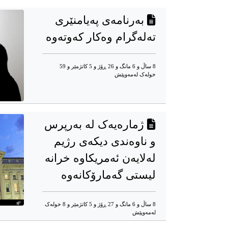
بەرنامەی پەیامنێری
تەلەگرام وەکار کەوتەوە
8 ساڵ و 6 مانگ و 26 ڕۆژ و 5 کاتژمێر و 59
خوله‌ک له‌مه‌وپێش‌
ژمارەیەک لە بەرپرس
و ناوەندی دیکەی رژیم
لەلایەن ئەمریکاوە خرانە
لیستی گەمارۆکانەوە
8 ساڵ و 6 مانگ و 27 ڕۆژ و 5 کاتژمێر و 8 خوله‌ک
له‌مه‌وپێش‌