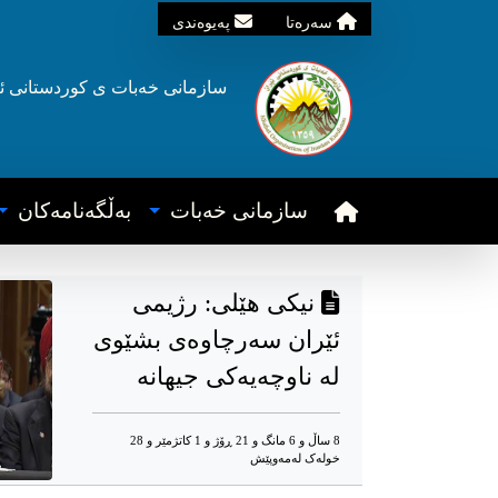
سه‌ره‌تا
په‌یوه‌ندی
سازمانی خه‌بات ی
کوردستانی
ئ
سازمانی خه‌بات
به‌ڵگه‌نامه‌کان
نیکی هێلی: رژیمی
ئێران سەرچاوەی بشێوی
لە ناوچەیەکی جیهانە
8 ساڵ و 6 مانگ و 21 ڕۆژ و 1 کاتژمێر و 28
خوله‌ک له‌مه‌وپێش‌