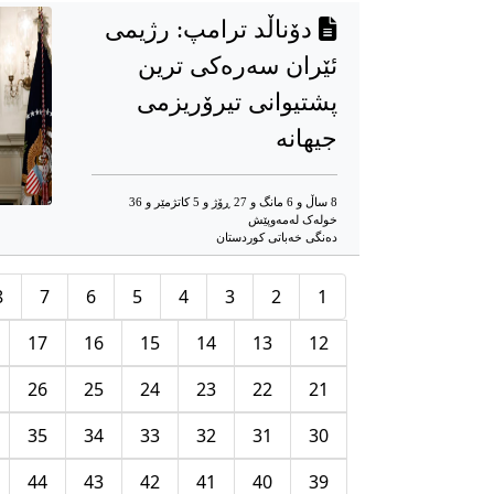
دۆناڵد ترامپ: رژیمی
ئێران سەرەکی ترین
پشتیوانی تیرۆریزمی
جیهانە
8 ساڵ و 6 مانگ و 27 ڕۆژ و 5 کاتژمێر و 36
خوله‌ک له‌مه‌وپێش‌
دەنگی خەباتی کوردستان
8
7
6
5
4
3
2
1
17
16
15
14
13
12
26
25
24
23
22
21
35
34
33
32
31
30
44
43
42
41
40
39