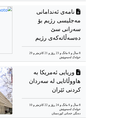
نامەی ئەندامانی
مەجلیسی رژیم بۆ
سەرانی سێ
دەسەڵاتەکەی رژیم
8 ساڵ و 6 مانگ و 23 ڕۆژ و 21 کاتژمێر و 29
خوله‌ک له‌مه‌وپێش‌
وریایی ئەمریکا بە
هاووڵاتایی لە سەردان
کردنی ئێران
8 ساڵ و 6 مانگ و 24 ڕۆژ و 22 کاتژمێر و 10
خوله‌ک له‌مه‌وپێش‌
دەنگی خەباتی کوردستان