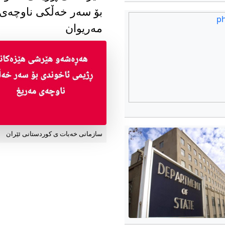
بۆ سەر خەڵکی ناوچەی
مەریوان
سازمانی خەبات ی کوردستانی ئێران