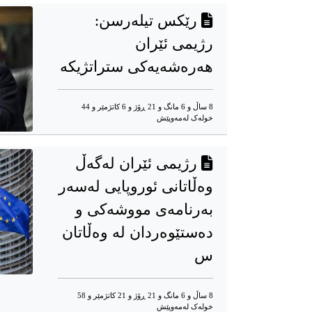
رێکس تیلەرسن:
رژیمی ئێران
هەرەشەیەکی ستراتژیکە
8 ساڵ و 6 مانگ و 21 ڕۆژ و 6 کاتژمێر و 44
خوله‌ک له‌مه‌وپێش‌
رژیمی ئێران لەگەڵ
وەڵاتانی ئوروپایی لەسەر
بەرنامەی مووشەکی و
دەستێوەردان لە وەڵاتان
س
8 ساڵ و 6 مانگ و 21 ڕۆژ و 21 کاتژمێر و 58
خوله‌ک له‌مه‌وپێش‌