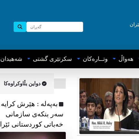
ێران
هه‌واڵ
وتــاره‌کان
سکرتێری گشتی
شه‌هیدان
دواین بڵاوکراوه‌کا
به‌په‌له‌ : هێرش کرایە
سەر بنکەی سازمانی
خەباتی کوردستانی ئێرا