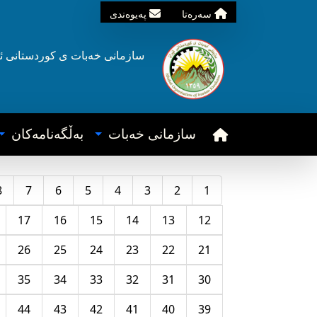
سه‌ره‌تا
په‌یوه‌ندی
سازمانی خه‌بات ی
کوردستانی
ئ
سازمانی خه‌بات
به‌ڵگه‌نامه‌کان
8
7
6
5
4
3
2
1
17
16
15
14
13
12
26
25
24
23
22
21
35
34
33
32
31
30
44
43
42
41
40
39