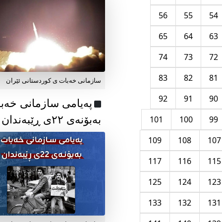
56
55
54
65
64
63
74
73
72
83
82
81
سازمانی خەبات ی کوردستانی ئێران
92
91
90
پەیامی سازمانی خەب
بەبۆنەی ۲۲ی ڕێبەندان
101
100
99
109
108
107
117
116
115
125
124
123
133
132
131