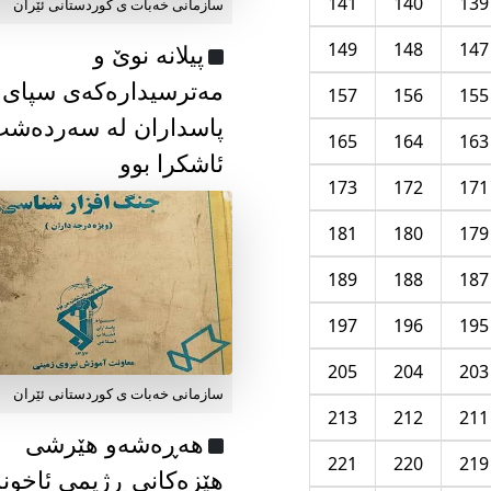
141
140
139
سازمانی خەبات ی كوردستانی ئێران
149
148
147
پیلانە نوێ و
مەترسیدارەکەی سپای
157
156
155
پاسداران لە سەردەش
165
164
163
ئاشکرا بوو
173
172
171
181
180
179
189
188
187
197
196
195
205
204
203
سازمانی خەبات ی كوردستانی ئێران
213
212
211
هەڕەشەو هێرشی
221
220
219
هێزەکانی ڕژیمی ئاخون