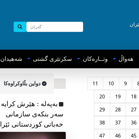
ێران
هه‌واڵ
وتــاره‌کان
سکرتێری گشتی
شه‌هیدان
11
10
9
دواین بڵاوکراوه‌کا
20
19
18
به‌په‌له‌ : هێرش کرایە
29
28
27
سەر بنکەی سازمانی
38
37
36
خەباتی کوردستانی ئێرا
47
46
45