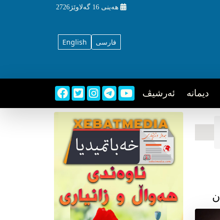
هه‌ینی
16 گه‌لاوێژ2726
فارسی
English
دیمانه
ئه‌رشیڤ
ن