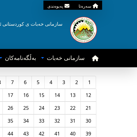
سه‌ره‌تا
په‌یوه‌ندی
سازمانی خه‌بات ی
کوردستانی
ئ
سازمانی خه‌بات
به‌ڵگه‌نامه‌کان
8
7
6
5
4
3
2
1
17
16
15
14
13
12
26
25
24
23
22
21
35
34
33
32
31
30
44
43
42
41
40
39