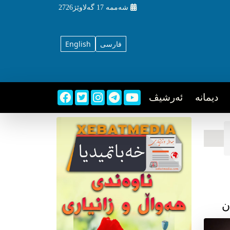
شه‌ممه‌
17 گه‌لاوێژ2726
فارسی
English
دیمانه
ئه‌رشیڤ
ن