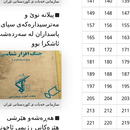
141
140
139
سازمانی خەبات ی كوردستانی ئێران
149
148
147
پیلانە نوێ و
مەترسیدارەکەی سپای
157
156
155
پاسداران لە سەردەش
165
164
163
ئاشکرا بوو
173
172
171
181
180
179
189
188
187
197
196
195
205
204
203
سازمانی خەبات ی كوردستانی ئێران
213
212
211
هەڕەشەو هێرشی
221
220
219
هێزەکانی ڕژیمی ئاخون