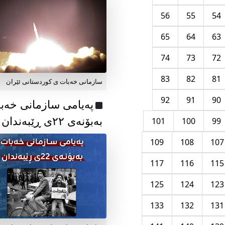
56
55
54
65
64
63
74
73
72
83
82
81
سازمانی خەبات ی کوردستانی ئێران
92
91
90
پەیامی سازمانی خەب
بەبۆنەی ۲۲ی ڕێبەندان
101
100
99
109
108
107
117
116
115
125
124
123
133
132
131