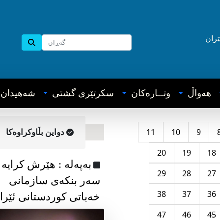
ێران
هه‌واڵ
وتــاره‌کان
سکرتێری گشتی
شه‌هیدان
11
10
9
دواین بڵاوکراوه‌کا
20
19
18
به‌په‌له‌ : هێرش کرایە
29
28
27
سەر بنکەی سازمانی
38
37
36
خەباتی کوردستانی ئێرا
47
46
45