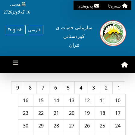
هه‌ینی
سه‌ره‌تا
په‌یوه‌ندی
16 گه‌لاوێژ2726
سازمانی خه‌بات ی
فارسی
English
کوردستانی
ئێران
9
8
7
6
5
4
3
2
1
16
15
14
13
12
11
10
23
22
21
20
19
18
17
30
29
28
27
26
25
24