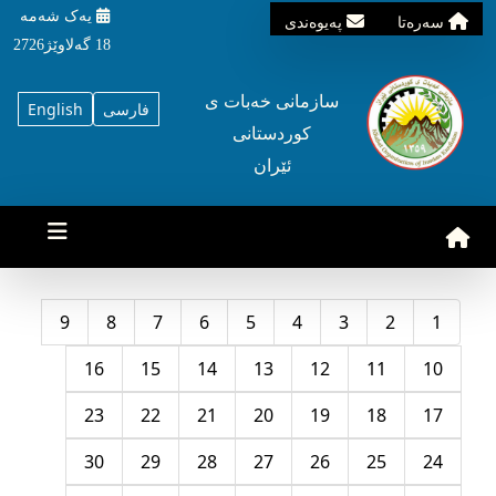
یه‌ک شه‌مه‌
سه‌ره‌تا
په‌یوه‌ندی
18 گه‌لاوێژ2726
سازمانی خه‌بات ی
فارسی
English
کوردستانی
ئێران
9
8
7
6
5
4
3
2
1
16
15
14
13
12
11
10
23
22
21
20
19
18
17
30
29
28
27
26
25
24