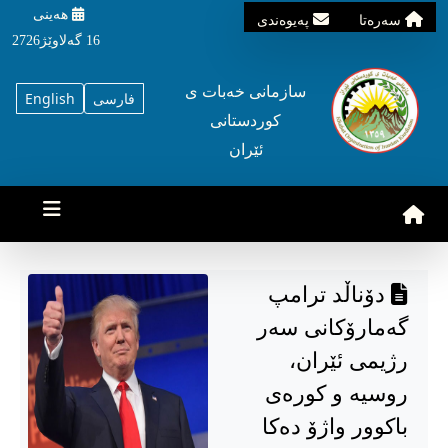
هه‌ینی
سه‌ره‌تا
په‌یوه‌ندی
16 گه‌لاوێژ2726
سازمانی خه‌بات ی
فارسی
English
کوردستانی
ئێران
دۆناڵد ترامپ
گەمارۆکانی سەر
رژیمی ئێران،
روسیە و کورەی
باکوور واژۆ دەکا