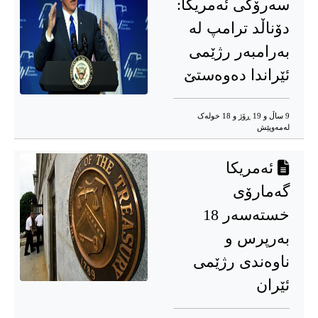
سەرۆکی ئەمریکا:
دۆناڵد ترامپ لە
بەرامبەر رژێمی
ئێراندا دەوەستێ
9 ساڵ و 19 ڕۆژ و 18 خوله‌ک
له‌مه‌وپێش‌
ئەمریکا
گەمارۆی
خستەسەر 18
بەرپرس و
ناوەندی رژێمی
ئێران