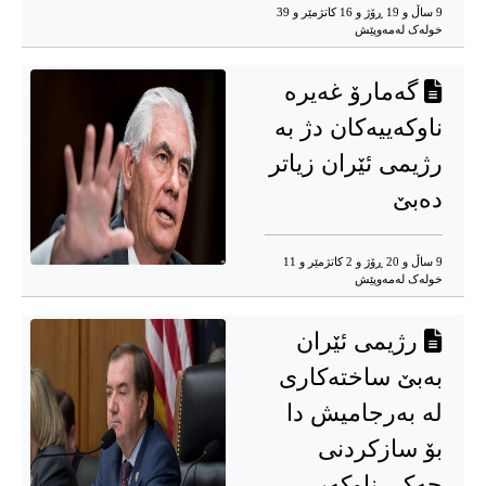
9 ساڵ و 19 ڕۆژ و 16 کاتژمێر و 39
خوله‌ک له‌مه‌وپێش‌
گەمارۆ غەیرە
ناوکەییەکان دژ بە
رژیمی ئێران زیاتر
دەبێ
9 ساڵ و 20 ڕۆژ و 2 کاتژمێر و 11
خوله‌ک له‌مه‌وپێش‌
رژیمی ئێران
بەبێ ساختەکاری
لە بەرجامیش دا
بۆ سازکردنی
چەکی ناوکەیی