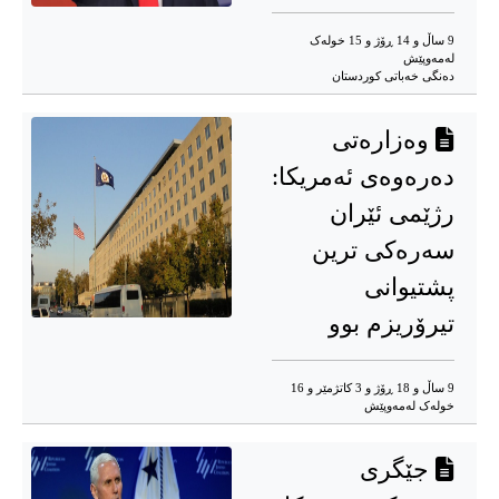
9 ساڵ و 14 ڕۆژ و 15 خوله‌ک
له‌مه‌وپێش‌
دەنگی خەباتی کوردستان
وەزارەتی
دەرەوەی ئەمریکا:
رژێمی ئێران
سەرەکی ترین
پشتیوانی
تیرۆریزم بوو
9 ساڵ و 18 ڕۆژ و 3 کاتژمێر و 16
خوله‌ک له‌مه‌وپێش‌
جێگری