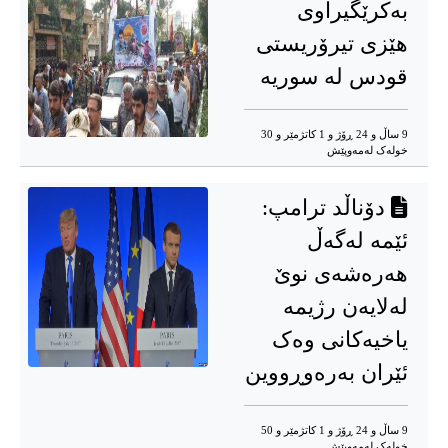
بەکرێگیراوی
هێزی تیرۆریستی
قودس لە سوریە
9 ساڵ و 24 ڕۆژ و 1 کاتژمێر و 30
خوله‌ک له‌مه‌وپێش‌
دۆناڵد ترامپ:
ئێمە لەگەڵ
هەرەشەی نوێ
لەلایەن رژیمە
یاخیەکانی وەک
ئێران بەرەوڕووین
9 ساڵ و 24 ڕۆژ و 1 کاتژمێر و 50
خوله‌ک له‌مه‌وپێش‌