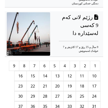
دەنگی خەباتی کوردستان
رژێم لانی کەم
9 کەسی
لەسێدارە دا
9 ساڵ و 25 ڕۆژ و 17 کاتژمێر و 7
خوله‌ک له‌مه‌وپێش‌
9
8
7
6
5
4
3
2
1
16
15
14
13
12
11
10
23
22
21
20
19
18
17
30
29
28
27
26
25
24
37
36
35
34
33
32
31