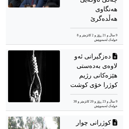
هەنگاوی
هەڵدەگرێ
9 ساڵ و 21 ڕۆژ و 2 کاتژمێر و 8
خوله‌ک له‌مه‌وپێش‌
دەزگیرانی ئەو
لاوەی بەدەستی
هێزەکانی رژیم
کوژرا خۆی کوشت
9 ساڵ و 23 ڕۆژ و 20 کاتژمێر و 38
خوله‌ک له‌مه‌وپێش‌
کوژرانی چوار