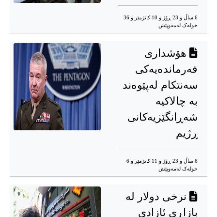
6 ساڵ و 23 ڕۆژ و 10 کاتژمێر و 36
خوله‌ک له‌مه‌وپێش‌
هۆشداری
فەرماندەیەکی
سه‌نتکام لەپێوەند
بە چالاکیە
شەڕانگێزیەکانی
ڕژیم
6 ساڵ و 23 ڕۆژ و 11 کاتژمێر و 6
خوله‌ک له‌مه‌وپێش‌
نرخی دولار لە
بازاڕی ئازادی