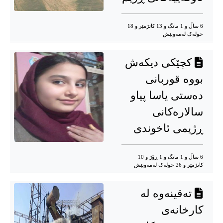
6 ساڵ و 1 مانگ و 13 کاتژمێر و 18
خوله‌ک له‌مه‌وپێش‌
کچێکی دیکەش
بووە قوربانی
دەستی یاسا پیاو
سالارەکانی
ڕژیمی ئاخوندی
6 ساڵ و 1 مانگ و 1 ڕۆژ و 10
کاتژمێر و 26 خوله‌ک له‌مه‌وپێش‌
تەقینەوە لە
کارخانەی