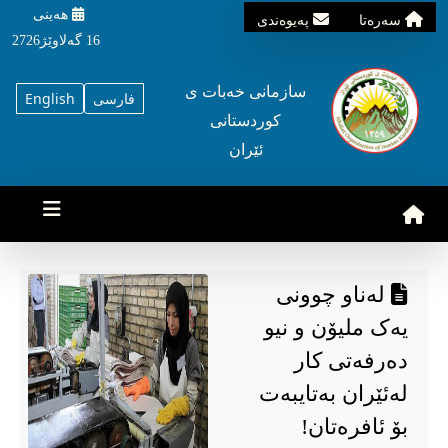
هه‌ینی
سه‌ره‌تا
په‌یوه‌ندی
16 گه‌لاوێژ2726
سازمانی خه‌بات ی
فارسی
English
کوردستانی
ئێران
لەناو چوونی
یەک ملیۆن و نیو
دەرفەتی کار
لەئێران بەتایبەت
بۆ ئافرەتان!