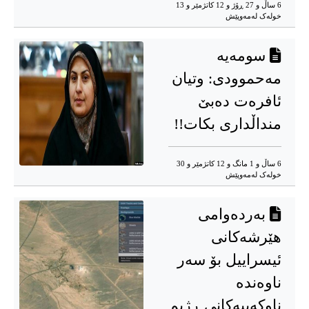
6 ساڵ و 27 ڕۆژ و 12 کاتژمێر و 13
خوله‌ک له‌مه‌وپێش‌
سومەیە
مەحموودی: وتیان
ئافرەت دەبێ‌
منداڵداری بکات!!
6 ساڵ و 1 مانگ و 12 کاتژمێر و 30
خوله‌ک له‌مه‌وپێش‌
بەردەوامی
هێرشەکانی
ئیسراییل بۆ سەر
ناوەندە
ناوکەییەکانی ڕژیم