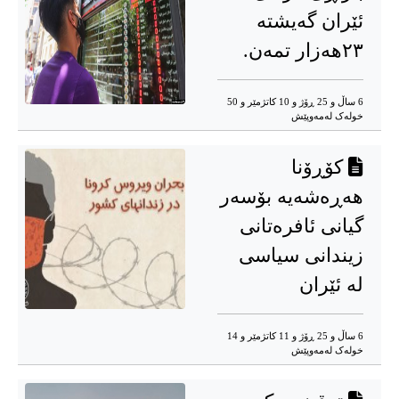
ئێران گەیشتە
۲۳هەزار تمەن.
6 ساڵ و 25 ڕۆژ و 10 کاتژمێر و 50
خوله‌ک له‌مه‌وپێش‌
کۆڕۆنا
هەڕەشەیە بۆسەر
گیانی ئافرەتانی
زیندانی سیاسی
لە ئێران
6 ساڵ و 25 ڕۆژ و 11 کاتژمێر و 14
خوله‌ک له‌مه‌وپێش‌