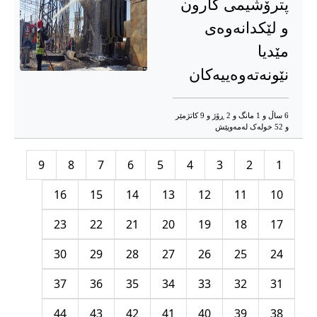
پترۆشیمی کارون
و لێکدانەوەی
مێدیا
نێونەتەوەییەکان
6 ساڵ و 1 مانگ و 2 ڕۆژ و 9 کاتژمێر
و 52 خوله‌ک له‌مه‌وپێش‌
9
8
7
6
5
4
3
2
1
16
15
14
13
12
11
10
23
22
21
20
19
18
17
30
29
28
27
26
25
24
37
36
35
34
33
32
31
44
43
42
41
40
39
38