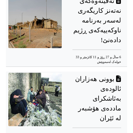
تەقینەوەکەی
نەتەنز کاریگەری
لەسەر بەرنامە
ناوکەییەکەی ڕژیم
دادەنێ‌!
6 ساڵ و 27 ڕۆژ و 11 کاتژمێر و 33
خوله‌ک له‌مه‌وپێش‌
بوونی هەزاران
ئالودەی
بەئاشکرای
ماددەی هۆشبەر
لە ئێران