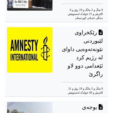
9 ساڵ و 3 مانگ و 19 ڕۆژ و 6
کاتژمێر و 21 خوله‌ک له‌مه‌وپێش‌
دەنگی خەباتی کوردستان
رێکخراوی
لێبوردنی
نێونەتەوەیی داوای
لە رژیم کرد
ئێعدامی دوو لاو
راگرێ
9 ساڵ و 3 مانگ و 19 ڕۆژ و 21
کاتژمێر و 40 خوله‌ک له‌مه‌وپێش‌
بوجەی