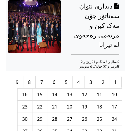
دیداری نێوان
سەناتۆر جۆن
مەک کین و
مریەمی رەجەوی
لە تیرانا
9 ساڵ و 3 مانگ و 21 ڕۆژ و 2
کاتژمێر و 57 خوله‌ک له‌مه‌وپێش‌
9
8
7
6
5
4
3
2
1
16
15
14
13
12
11
10
23
22
21
20
19
18
17
30
29
28
27
26
25
24