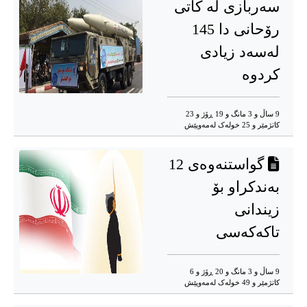
سەربازی لە کاتی
رۆحانی دا 145
لەسەد زیادی
کردوە
9 ساڵ و 3 مانگ و 19 ڕۆژ و 23
کاتژمێر و 25 خوله‌ک له‌مه‌وپێش‌
گواستنەوەی 12
بەندکراو بۆ
زیندانی
تاکەکەسی
9 ساڵ و 3 مانگ و 20 ڕۆژ و 6
کاتژمێر و 49 خوله‌ک له‌مه‌وپێش‌