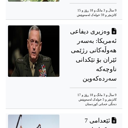
9 ساڵ و 3 مانگ و 18 ڕۆژ و 15
کاتژمێر و 59 خوله‌ک له‌مه‌وپێش‌
وەزیری دیفاعی
ئەمریکا: بەسەر
هەوڵەکانی رژێمی
ئێران بۆ تێکدانی
ناوچەکە
سەردەکەوین
9 ساڵ و 3 مانگ و 18 ڕۆژ و 17
کاتژمێر و 5 خوله‌ک له‌مه‌وپێش‌
دەنگی خەباتی کوردستان
ئێعدامی 7