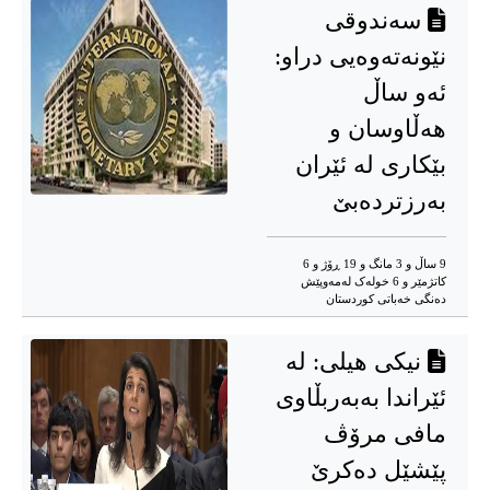
سەندوقی
نێونەتەوەیی دراو:
ئەو ساڵ
هەڵاوسان و
بێکاری لە ئێران
بەرزتردەبێ
9 ساڵ و 3 مانگ و 19 ڕۆژ و 6
کاتژمێر و 6 خوله‌ک له‌مه‌وپێش‌
دەنگی خەباتی کوردستان
نیکی هیلی: لە
ئێراندا بەبەربڵاوی
مافی مرۆڤ
پێشێل دەکرێ