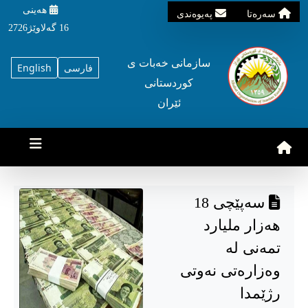
هه‌ینی
سه‌ره‌تا
په‌یوه‌ندی
16 گه‌لاوێژ2726
سازمانی خه‌بات ی
فارسی
English
کوردستانی
ئێران
سەپێچی 18
هەزار ملیارد
تمەنی لە
وەزارەتی نەوتی
رژێمدا