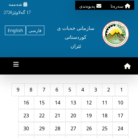
شه‌ممه‌
سه‌ره‌تا
په‌یوه‌ندی
17 گه‌لاوێژ2726
سازمانی خه‌بات ی
فارسی
English
کوردستانی
ئێران
9
8
7
6
5
4
3
2
1
16
15
14
13
12
11
10
23
22
21
20
19
18
17
30
29
28
27
26
25
24