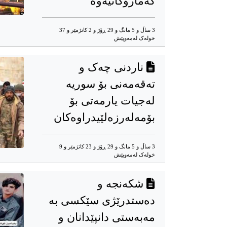
گەمارۆکانیەوە
3 ساڵ و 5 مانگ و 29 ڕۆژ و 2 کاتژمێر و 37
خوله‌ک له‌مه‌وپێش‌
ناردنی چەک و
تەقەمەنی بۆ سوریە
لەجیات یارمەتی بۆ
بۆمەلەرزەلێیدراوەکان
3 ساڵ و 5 مانگ و 29 ڕۆژ و 23 کاتژمێر و 9
خوله‌ک له‌مه‌وپێش‌
شکەنجە و
دەستدرێژی سێکسی بە
مەبەستی دانپێدانان و