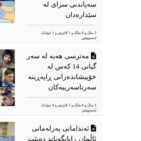
سەپاندنی سزای لە
سێدارەدان
3 ساڵ و 6 مانگ و 1 کاتژمێر و 1 خوله‌ک
له‌مه‌وپێش‌
مەترسی هەیە لە سەر
گیانی 14 کەس لە
خۆپیشاندەرانی ڕاپەڕینە
سەرتاسەرییەکان
3 ساڵ و 6 مانگ و 1 کاتژمێر و 6 خوله‌ک
له‌مه‌وپێش‌
ئەندامانی پەرلەمانی
ئاڵمان ڕایانگەیاند دەبێت