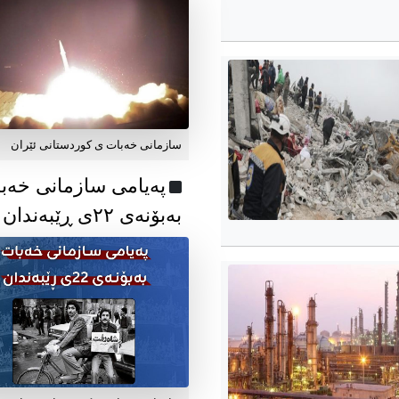
سازمانی خەبات ی کوردستانی ئێران
پەیامی سازمانی خەب
بەبۆنەی ۲۲ی ڕێبەندان