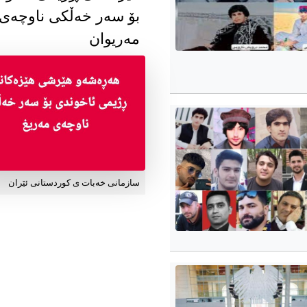
بۆ سەر خەڵکی ناوچەی
مەریوان
سازمانی خەبات ی کوردستانی ئێران