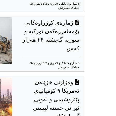
3 ساڵ و 5 مانگ و 29 ڕۆژ و 2 کاتژمێر و 28
خوله‌ک له‌مه‌وپێش‌
ژمارەی کوژراوەکانی
بۆمەلەرزەکەی تورکیە و
سوریه گەیشتە ۲۴ هەزار
کەس
3 ساڵ و 5 مانگ و 29 ڕۆژ و 2 کاتژمێر و 34
خوله‌ک له‌مه‌وپێش‌
وەزارتی خزێنەی
ئەمریکا ٩ کۆمپانیای
پێتروشیمی و نەوتی
ئیرانی خسته لیستی