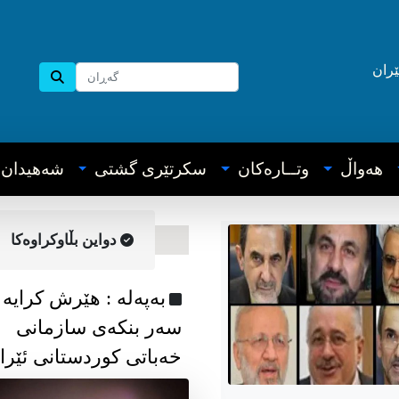
ێران
هه‌واڵ
وتــاره‌کان
سکرتێری گشتی
شه‌هیدان
دواین بڵاوکراوه‌کا
به‌په‌له‌ : هێرش کرایە
سەر بنکەی سازمانی
خەباتی کوردستانی ئێرا