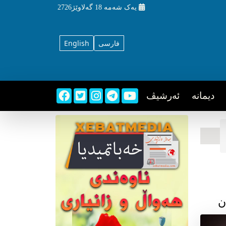
یه‌ک شه‌مه‌
18 گه‌لاوێژ2726
فارسی
English
دیمانه
ئه‌رشیڤ
ن