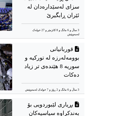
سزای لەسێدارەدان لە
ئێران ڕابگیرێ
3 ساڵ و 6 مانگ و 8 کاتژمێر و 27 خوله‌ک
له‌مه‌وپێش‌
قوربانیانی
بوومەلەرزە لە تورکیە و
سوریە 8 هێندەی تر زیاد
دەکات
3 ساڵ و 6 مانگ و 2 ڕۆژ و 7 خوله‌ک له‌مه‌وپێش‌
بڕیاری لێبوردویی بۆ
بەندکراوه سیاسیەکان