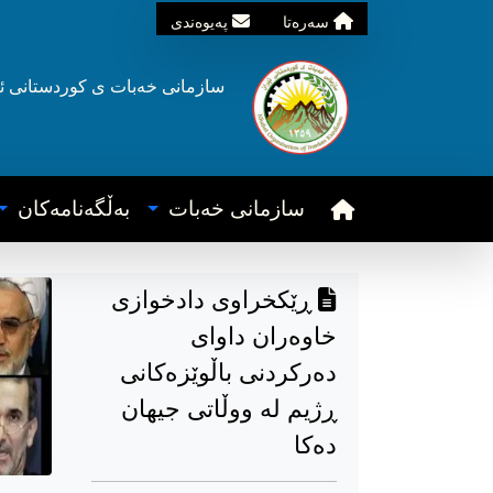
سه‌ره‌تا
په‌یوه‌ندی
سازمانی خه‌بات ی
کوردستانی
ئ
سازمانی خه‌بات
به‌ڵگه‌نامه‌کان
ڕێکخراوی دادخوازی
خاوەران داوای
دەرکردنی باڵوێزەکانی
ڕژیم لە ووڵاتی جیهان
دەکا