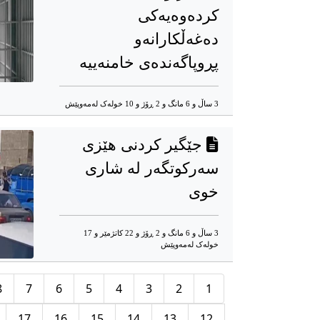
کردەوەیەکی
دەغەڵکارانەو
پڕوپاگەندەی خامنەییه
3 ساڵ و 6 مانگ و 2 ڕۆژ و 10 خوله‌ک له‌مه‌وپێش‌
جێگیر کردنی هێزی
سەرکوتگەر لە شاری
خوی
3 ساڵ و 6 مانگ و 2 ڕۆژ و 22 کاتژمێر و 17
خوله‌ک له‌مه‌وپێش‌
8
7
6
5
4
3
2
1
17
16
15
14
13
12