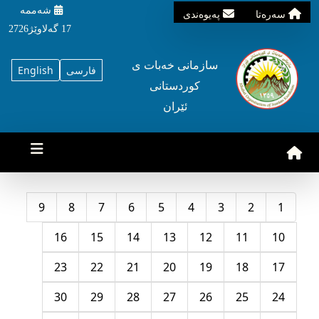
شه‌ممه‌
سه‌ره‌تا
په‌یوه‌ندی
17 گه‌لاوێژ2726
سازمانی خه‌بات ی
فارسی
English
کوردستانی
ئێران
9
8
7
6
5
4
3
2
1
16
15
14
13
12
11
10
23
22
21
20
19
18
17
30
29
28
27
26
25
24