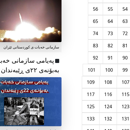
56
55
54
65
64
63
74
73
72
83
82
81
سازمانی خەبات ی کوردستانی ئێران
92
91
90
پەیامی سازمانی خەب
بەبۆنەی ۲۲ی ڕێبەندان
101
100
99
109
108
107
117
116
115
125
124
123
133
132
131