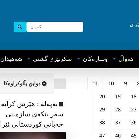
ێران
هه‌واڵ
وتــاره‌کان
سکرتێری گشتی
شه‌هیدان
11
10
9
دواین بڵاوکراوه‌کا
20
19
18
به‌په‌له‌ : هێرش کرایە
29
28
27
سەر بنکەی سازمانی
38
37
36
خەباتی کوردستانی ئێرا
47
46
45