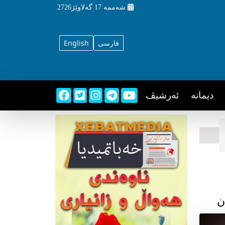
شه‌ممه‌
17 گه‌لاوێژ2726
فارسی
English
دیمانه
ئه‌رشیڤ
ن