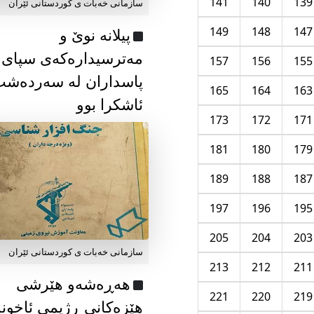
141
140
139
سازمانی خەبات ی كوردستانی ئێران
149
148
147
پیلانە نوێ و
مەترسیدارەکەی سپای
157
156
155
پاسداران لە سەردەش
165
164
163
ئاشکرا بوو
173
172
171
181
180
179
189
188
187
197
196
195
205
204
203
سازمانی خەبات ی كوردستانی ئێران
213
212
211
هەڕەشەو هێرشی
221
220
219
هێزەکانی ڕژیمی ئاخون