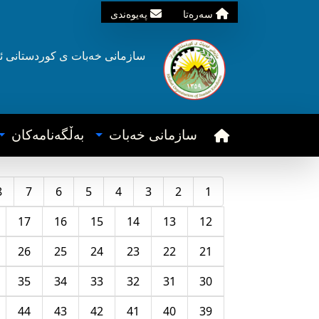
سه‌ره‌تا
په‌یوه‌ندی
سازمانی خه‌بات ی
کوردستانی
ئ
سازمانی خه‌بات
به‌ڵگه‌نامه‌کان
8
7
6
5
4
3
2
1
17
16
15
14
13
12
26
25
24
23
22
21
35
34
33
32
31
30
44
43
42
41
40
39