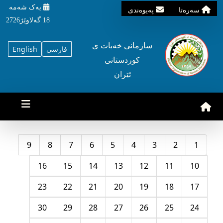
یه‌ک شه‌مه‌
سه‌ره‌تا
په‌یوه‌ندی
18 گه‌لاوێژ2726
سازمانی خه‌بات ی
فارسی
English
کوردستانی
ئێران
9
8
7
6
5
4
3
2
1
16
15
14
13
12
11
10
23
22
21
20
19
18
17
30
29
28
27
26
25
24