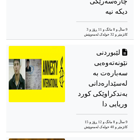
چارەسەرێکی
دیکە نیە
9 ساڵ و 8 مانگ و 11 ڕۆژ و 3
کاتژمێر و 32 خوله‌ک له‌مه‌وپێش‌
لێبوردنی
نێونەتەوەیی
سەبارەت بە
لەسێدارەدانی
بەندکراوێکی کورد
وریایی دا
9 ساڵ و 8 مانگ و 12 ڕۆژ و 15
کاتژمێر و 40 خوله‌ک له‌مه‌وپێش‌