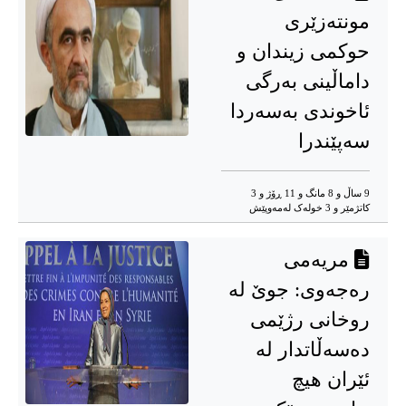
مونتەزێری
حوکمی زیندان و
داماڵینی بەرگی
ئاخوندی بەسەردا
سەپێندرا
9 ساڵ و 8 مانگ و 11 ڕۆژ و 3
کاتژمێر و 3 خوله‌ک له‌مه‌وپێش‌
مریەمی
رەجەوی: جوێ لە
روخانی رژێمی
دەسەڵاتدار لە
ئێران هیچ