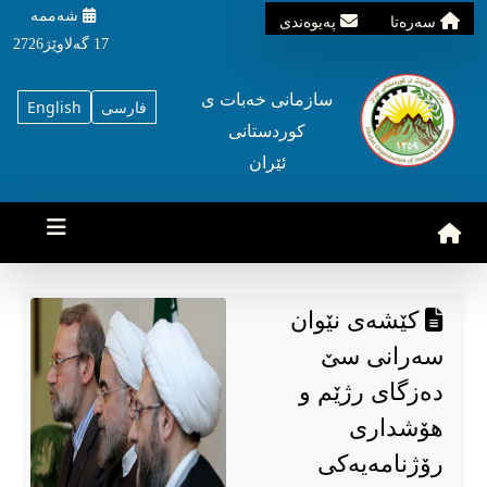
شه‌ممه‌
سه‌ره‌تا
په‌یوه‌ندی
17 گه‌لاوێژ2726
سازمانی خه‌بات ی
فارسی
English
کوردستانی
ئێران
کێشەی نێوان
سەرانی سێ
دەزگای رژێم و
هۆشداری
رۆژنامەیەکی