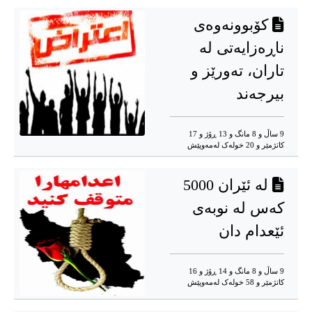
کۆبوونەوەی
ناڕەزایەتی لە
تاران، تەورێز و
بیرجەند
9 ساڵ و 8 مانگ و 13 ڕۆژ و 17
کاتژمێر و 20 خوله‌ک له‌مه‌وپێش‌
لە ئێران 5000
کەس لە نوبەی
ئێعدام دان
9 ساڵ و 8 مانگ و 14 ڕۆژ و 16
کاتژمێر و 58 خوله‌ک له‌مه‌وپێش‌