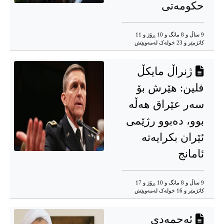
حکومەتی
9 ساڵ و 8 مانگ و 10 ڕۆژ و 11
کاتژمێر و 23 خوله‌ک له‌مه‌وپێش‌
ژنراڵ مایکڵ
فلین: هێرش بۆ
سەر عێراق هەڵە
بوو، دەبوو رژێمی
ئێران بکرایەتە
ئامانج
9 ساڵ و 8 مانگ و 10 ڕۆژ و 17
کاتژمێر و 16 خوله‌ک له‌مه‌وپێش‌
ئەحمەدی