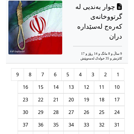
چوار بەندیی لە
گرتووخانەی
کەرەج لەسێدارە
دران
9 ساڵ و 8 مانگ و 14 ڕۆژ و 17
کاتژمێر و 35 خوله‌ک له‌مه‌وپێش‌
9
8
7
6
5
4
3
2
1
16
15
14
13
12
11
10
23
22
21
20
19
18
17
30
29
28
27
26
25
24
37
36
35
34
33
32
31