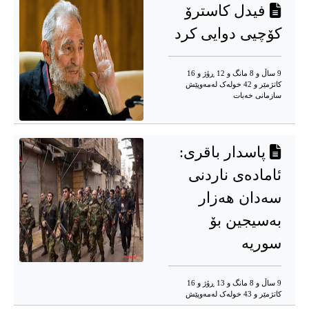
فیدل کاسترۆ
کۆچیی دوایی کرد
9 ساڵ و 8 مانگ و 12 ڕۆژ و 16
کاتژمێر و 42 خوله‌ک له‌مه‌وپێش‌
سازمانی خەبات
پاسدار باقری:
ئامادەی ناردنی
سەدان هەزار
بەسیجین بۆ
سوریە
9 ساڵ و 8 مانگ و 13 ڕۆژ و 16
کاتژمێر و 43 خوله‌ک له‌مه‌وپێش‌