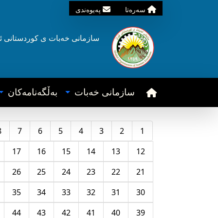
سه‌ره‌تا
په‌یوه‌ندی
سازمانی خه‌بات ی
کوردستانی
ئ
سازمانی خه‌بات
به‌ڵگه‌نامه‌کان
8
7
6
5
4
3
2
1
17
16
15
14
13
12
26
25
24
23
22
21
35
34
33
32
31
30
44
43
42
41
40
39