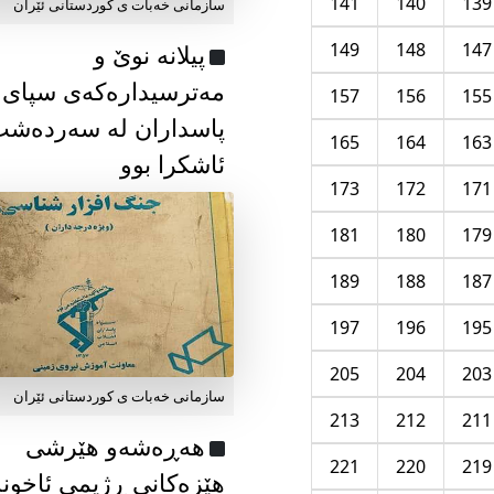
141
140
139
سازمانی خەبات ی كوردستانی ئێران
149
148
147
پیلانە نوێ و
مەترسیدارەکەی سپای
157
156
155
پاسداران لە سەردەش
165
164
163
ئاشکرا بوو
173
172
171
181
180
179
189
188
187
197
196
195
205
204
203
سازمانی خەبات ی كوردستانی ئێران
213
212
211
هەڕەشەو هێرشی
221
220
219
هێزەکانی ڕژیمی ئاخون