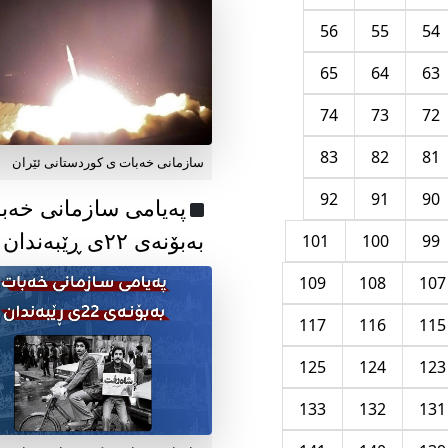
56
55
54
65
64
63
74
73
72
83
82
81
سازمانی خەبات ی کوردستانی ئێران
92
91
90
پەیامی سازمانی خەب
بەبۆنەی ۲۲ی ڕێبەندان
101
100
99
109
108
107
117
116
115
125
124
123
133
132
131