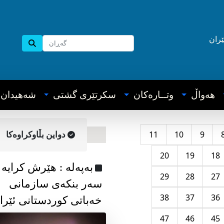
ێران
هه‌واڵ
وتــاره‌کان
سکرتێری گشتی
شه‌هیدان
11
10
9
دواین بڵاوکراوه‌کا
20
19
18
به‌په‌له‌ : هێرش کرایە
29
28
27
سەر بنکەی سازمانی
38
37
36
خەباتی کوردستانی ئێرا
47
46
45