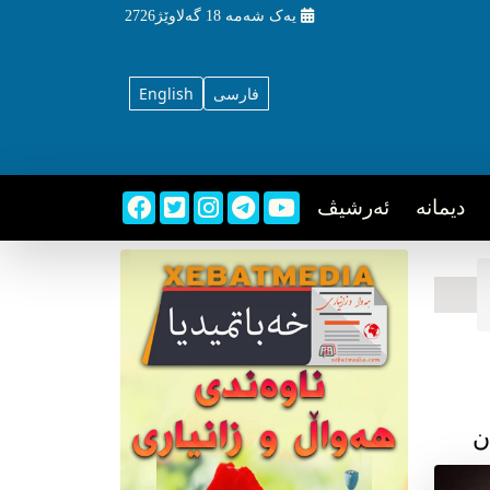
یه‌ک شه‌مه‌
18 گه‌لاوێژ2726
فارسی
English
دیمانه
ئه‌رشیڤ
ن