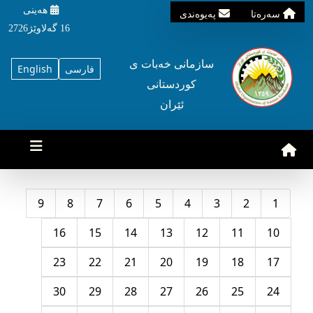
هه‌ینی
سه‌ره‌تا
په‌یوه‌ندی
16 گه‌لاوێژ2726
سازمانی خه‌بات ی
فارسی
English
کوردستانی
ئێران
9
8
7
6
5
4
3
2
1
16
15
14
13
12
11
10
23
22
21
20
19
18
17
30
29
28
27
26
25
24